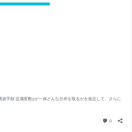
構築手順 従属変数yが一体どんな分布を取るかを仮定して、さらに
コメント
0