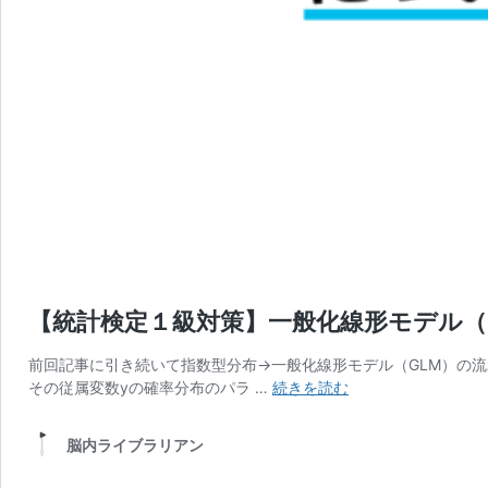
【統計検定１級対策】一般化線形モデル（
前回記事に引き続いて指数型分布→一般化線形モデル（GLM）の流
【統
その従属変数yの確率分布のパラ …
続きを読む
計
検
脳内ライブラリアン
定
１