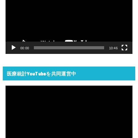
プ
レ
ー
ヤ
ー
00:00
10:46
医療統計YouTubeを共同運営中
動
画
プ
レ
ー
ヤ