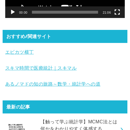
ー
00:00
21:06
おすすめ/関連サイト
エビカツ横丁
スキマ時間で医療統計｜スキマル
あるノマドの知の旅路～数学・統計学への道
最新の記事
【触って学ぶ統計学】MCMC法とは
何かをわかりやすく体感する