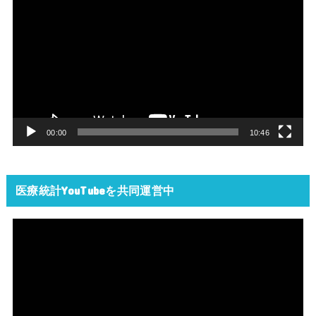
画
プ
レ
ー
ヤ
ー
00:00
10:46
医療統計YouTubeを共同運営中
動
画
プ
レ
ー