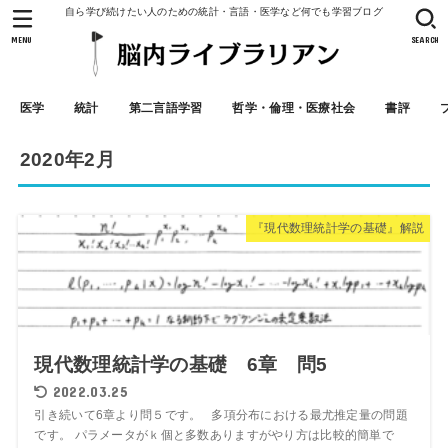
自ら学び続けたい人のための統計・言語・医学など何でも学習ブログ
MENU
SEARCH
医学
統計
第二言語学習
哲学・倫理・医療社会
書評
2020年2月
『現代数理統計学の基礎』解説
現代数理統計学の基礎 6章 問5
2022.03.25
引き続いて6章より問５です。 多項分布における最尤推定量の問題
です。 パラメータがｋ個と多数ありますがやり方は比較的簡単で