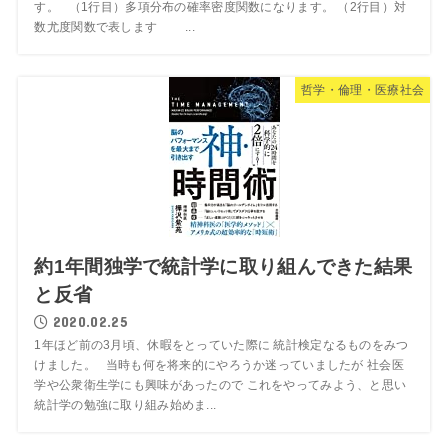
す。 （1行目）多項分布の確率密度関数になります。 （2行目）対
数尤度関数で表します ...
哲学・倫理・医療社会
約1年間独学で統計学に取り組んできた結果
と反省
2020.02.25
1年ほど前の3月頃、休暇をとっていた際に 統計検定なるものをみつ
けました。 当時も何を将来的にやろうか迷っていましたが 社会医
学や公衆衛生学にも興味があったので これをやってみよう、と思い
統計学の勉強に取り組み始めま...