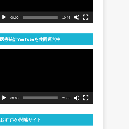
ー
ヤ
00:00
10:46
ー
医療統計YouTubeを共同運営中
動
画
プ
レ
ー
ヤ
00:00
21:06
ー
おすすめ/関連サイト