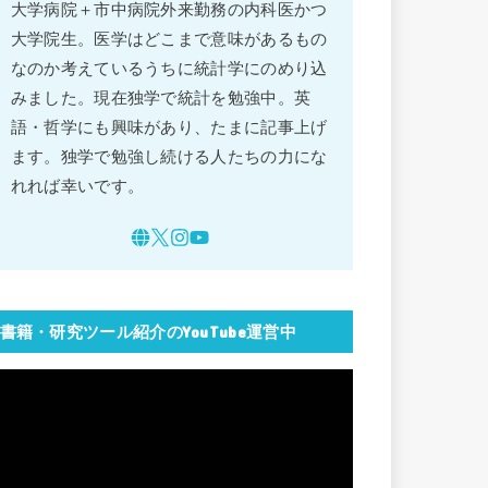
大学病院＋市中病院外来勤務の内科医かつ
大学院生。医学はどこまで意味があるもの
なのか考えているうちに統計学にのめり込
みました。現在独学で統計を勉強中。英
語・哲学にも興味があり、たまに記事上げ
ます。独学で勉強し続ける人たちの力にな
れれば幸いです。
書籍・研究ツール紹介のYouTube運営中
動
画
プ
レ