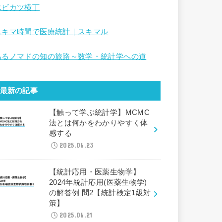
エビカツ横丁
スキマ時間で医療統計｜スキマル
あるノマドの知の旅路～数学・統計学への道
最新の記事
【触って学ぶ統計学】MCMC
法とは何かをわかりやすく体
感する
2025.06.23
【統計応用・医薬生物学】
2024年統計応用(医薬生物学)
の解答例 問2【統計検定1級対
策】
2025.06.21