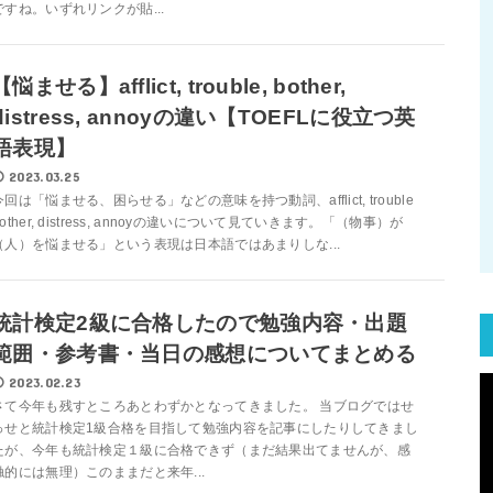
ですね。いずれリンクが貼...
【悩ませる】afflict, trouble, bother,
distress, annoyの違い【TOEFLに役立つ英
語表現】
2023.03.25
今回は「悩ませる、困らせる」などの意味を持つ動詞、afflict, trouble
bother, distress, annoyの違いについて見ていきます。「（物事）が
（人）を悩ませる」という表現は日本語ではあまりしな...
統計検定2級に合格したので勉強内容・出題
範囲・参考書・当日の感想についてまとめる
2023.02.23
さて今年も残すところあとわずかとなってきました。 当ブログではせ
っせと統計検定1級合格を目指して勉強内容を記事にしたりしてきまし
たが、今年も統計検定１級に合格できず（まだ結果出てませんが、感
触的には無理）このままだと来年...