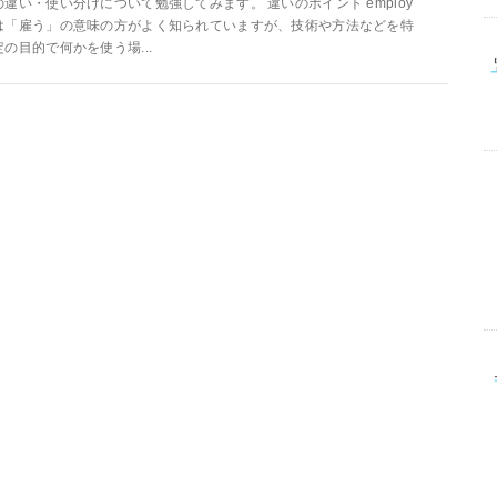
の違い・使い分けについて勉強してみます。 違いのポイント employ
は「雇う」の意味の方がよく知られていますが、技術や方法などを特
定の目的で何かを使う場...