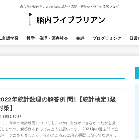
自ら学び続けたい人のための統計・言語・医学など何でも学習ブログ
二言語学習
哲学・倫理・医療社会
書評
プログラミング
日常
2022年統計数理の解答例 問1【統計検定1級
対策】
2023.10.14
さて、今年の統計検定についても、いかに自分ができなかったかを見
直ししつつ、解答例を作ってみようと思います。 2021年の過去問は公
式ページにありましたが、今のところ2022年の問題は貼ってなさそう