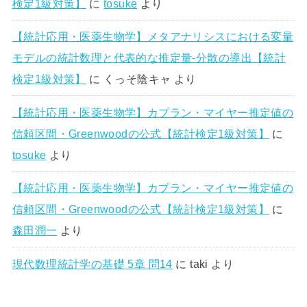
検定1級対策】
に
tosuke
より
【統計応用・医薬生物学】メタアナリシスにおける変量
モデルの統計数理と代表的な推定量-分散の導出【統計
検定1級対策】
に
くっそ陰キャ
より
【統計応用・医薬生物学】カプラン・マイヤー推定値の
信頼区間・Greenwoodの公式【統計検定1級対策】
に
tosuke
より
【統計応用・医薬生物学】カプラン・マイヤー推定値の
信頼区間・Greenwoodの公式【統計検定1級対策】
に
森田潤一
より
現代数理統計学の基礎 5章 問14
に
taki
より