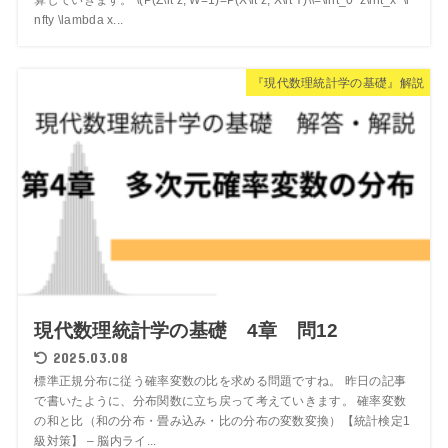
nfty \lambda x...
『現代数理統計学の基礎』解説
現代数理統計学の基礎 4章 問12
2025.03.08
標準正規分布に従う確率変数の比を求める問題ですね。 昨日の記事
で書いたように、分布関数に立ち戻って考えていきます。 確率変数
の和と比（和の分布・畳み込み・比の分布の変数変換）【統計検定1
級対策】 – 脳内ライ...