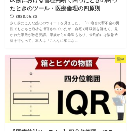
医療における倫理判断で困ったときの困っ
たときのツール・医療倫理の四原則
2022.06.22
少し前にこんな感じのツイートを見ました。 「80歳台の腎不全の男
性でもともと透析を拒否されていたが、自宅で呼吸苦を訴えて、見
かねた家族が救急要請。家族からの希望もあり、最終的には緊急透
析を行なって、本人は『こんなに楽にな...
医学