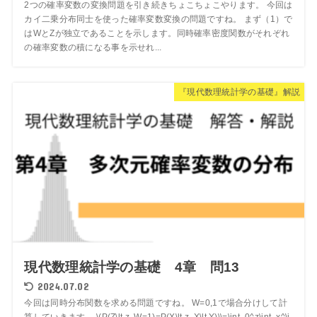
2つの確率変数の変換問題を引き続きちょこちょこやります。 今回は
カイ二乗分布同士を使った確率変数変換の問題ですね。 まず（1）で
はWとZが独立であることを示します。同時確率密度関数がそれぞれ
の確率変数の積になる事を示せれ...
『現代数理統計学の基礎』解説
現代数理統計学の基礎 4章 問13
2024.07.02
今回は同時分布関数を求める問題ですね。 W=0,1で場合分けして計
算していきます。 \(P(Z\lt z, W=1)=P(X\lt z, X\lt Y)\\=\int_0^z\int_x^\i