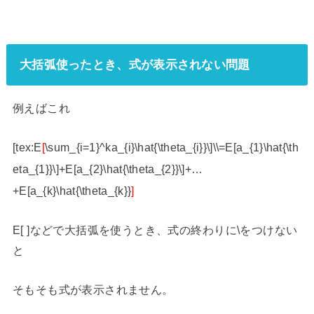
大括弧使ったとき、式が表示されない問題
例えばこれ
[tex:E
[
\sum_{i=1}^ka_{i}\hat{\theta_{i}}\]\\=E[a_{1}\hat{\th
eta_{1}}\]+E[a_{2}\hat{\theta_{2}}\]+…
+E[a_{k}\hat{\theta_{k}}
]
E[ ]などで大括弧を使うとき、式の終わりに\をつけない
と
そもそも式が表示されません。