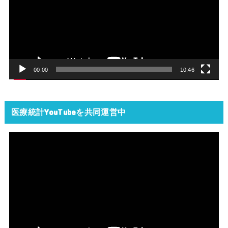
プ
レ
ー
ヤ
ー
00:00
10:46
医療統計YouTubeを共同運営中
動
画
プ
レ
ー
ヤ