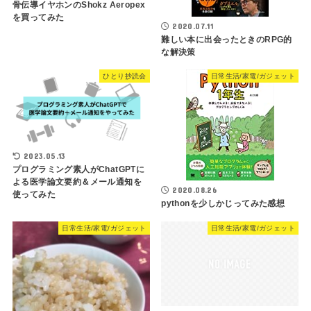
骨伝導イヤホンのShokz Aeropex
を買ってみた
2020.07.11
難しい本に出会ったときのRPG的
な解決策
ひとり抄読会
日常生活/家電/ガジェット
2023.05.13
プログラミング素人がChatGPTに
よる医学論文要約＆メール通知を
2020.08.26
使ってみた
pythonを少しかじってみた感想
日常生活/家電/ガジェット
日常生活/家電/ガジェット