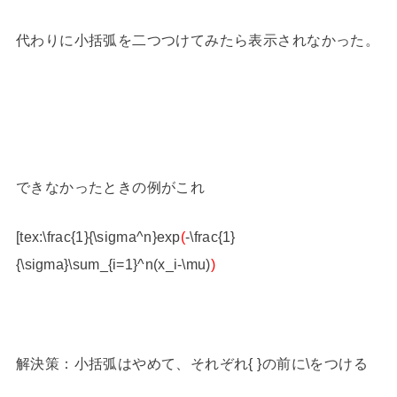
代わりに小括弧を二つつけてみたら表示されなかった。
できなかったときの例がこれ
[tex:\frac{1}{\sigma^n}exp
(
-\frac{1}
{\sigma}\sum_{i=1}^n(x_i-\mu)
)
解決策：小括弧はやめて、それぞれ{ }の前に\をつける