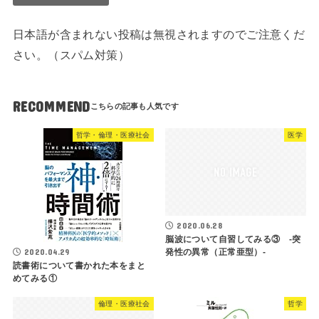
日本語が含まれない投稿は無視されますのでご注意くだ
さい。（スパム対策）
RECOMMEND
哲学・倫理・医療社会
医学
2020.06.28
脳波について自習してみる③ -突
発性の異常（正常亜型）-
2020.04.29
読書術について書かれた本をまと
めてみる①
倫理・医療社会
哲学