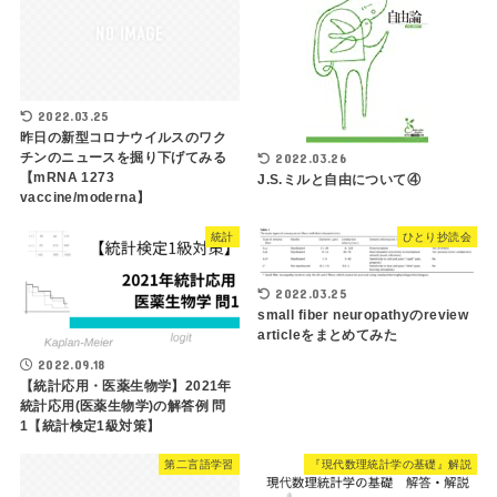
2022.03.25
昨日の新型コロナウイルスのワク
チンのニュースを掘り下げてみる
2022.03.26
【mRNA 1273
J.S.ミルと自由について④
vaccine/moderna】
統計
ひとり抄読会
2022.03.25
small fiber neuropathyのreview
articleをまとめてみた
2022.09.18
【統計応用・医薬生物学】2021年
統計応用(医薬生物学)の解答例 問
1【統計検定1級対策】
第二言語学習
『現代数理統計学の基礎』解説