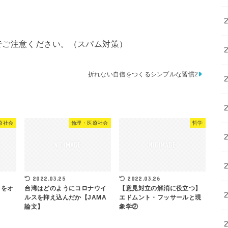
でご注意ください。（スパム対策）
折れない自信をつくるシンプルな習慣2
療社会
倫理・医療社会
哲学
2022.03.25
2022.03.26
」をオ
台湾はどのようにコロナウイ
【意見対立の解消に役立つ】
ルスを抑え込んだか【JAMA
エドムント・フッサールと現
論文】
象学②