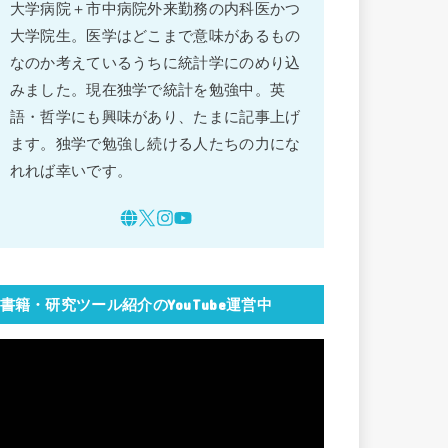
大学病院＋市中病院外来勤務の内科医かつ
大学院生。医学はどこまで意味があるもの
なのか考えているうちに統計学にのめり込
みました。現在独学で統計を勉強中。英
語・哲学にも興味があり、たまに記事上げ
ます。独学で勉強し続ける人たちの力にな
れれば幸いです。
書籍・研究ツール紹介のYouTube運営中
動
画
プ
レ