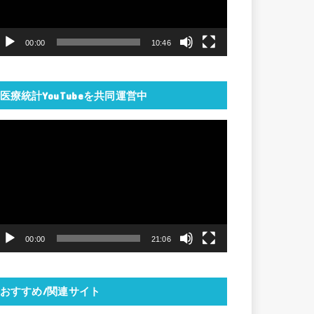
ー
ヤ
00:00
10:46
ー
医療統計YouTubeを共同運営中
動
画
プ
レ
ー
ヤ
00:00
21:06
ー
おすすめ/関連サイト