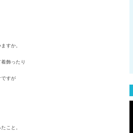
いますか。
て着飾ったり
けですが
ったこと。