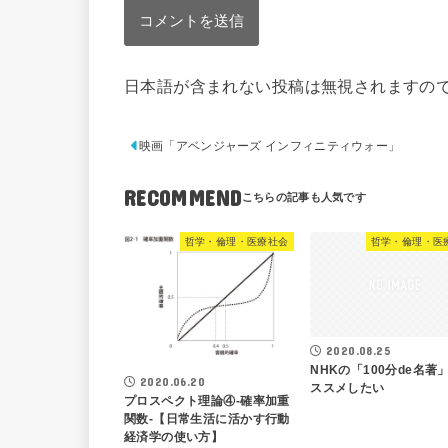
日本語が含まれない投稿は無視されますの
映画「アベンジャーズ インフィニティウォー」
RECOMMEND
哲学・倫理・医療社会
哲学・倫理・医
2020.08.25
NHKの「100分de名著
2020.06.20
ススメしたい
プロスペクト理論④-確率加重
関数-【日常生活に活かす行動
経済学の使い方】