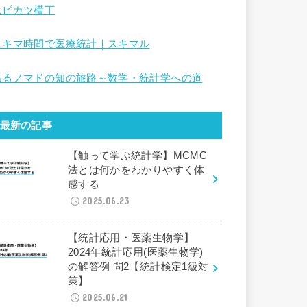
エビカツ横丁
スキマ時間で医療統計｜スキマル
あるノマドの知の旅路～数学・統計学への道
最新の記事
【触って学ぶ統計学】MCMC
法とは何かをわかりやすく体
感する
2025.06.23
【統計応用・医薬生物学】
2024年統計応用(医薬生物学)
の解答例 問2【統計検定1級対
策】
2025.06.21