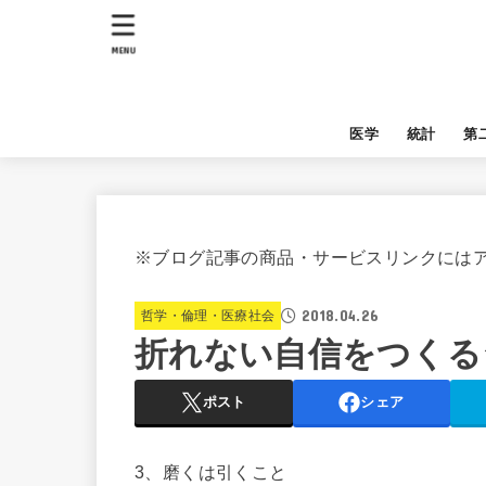
MENU
医学
統計
第
※ブログ記事の商品・サービスリンクには
2018.04.26
哲学・倫理・医療社会
折れない自信をつくる
ポスト
シェア
3、磨くは引くこと