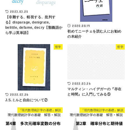
2023.03.25
【非難する、軽視する、批判す
る】disparage, denigrate,
2020.08.19
belittle, defame, decry【類義語か
初めてニーチェを読む人にお勧め
ら学ぶ英単語】
の本紹介
哲学
哲学
2022.03.26
マルティン・ハイデガーの『存在
と時間』に入門してみる⑤
2022.03.26
J.S.ミルと自由について②
『現代数理統計学の基礎』解説
『現代数理統計学の基礎』解説