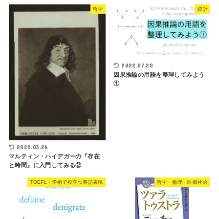
哲学
統計
2022.07.20
因果推論の用語を整理してみよう
①
2022.03.26
マルティン・ハイデガーの『存在
と時間』に入門してみる②
TOEFL・学術で役立つ英語表現
哲学・倫理・医療社会