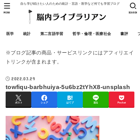
自ら学び続けたい人のための統計・言語・医学など何でも学習ブログ
MENU
SEARCH
医学
統計
第二言語学習
哲学・倫理・医療社会
書評
※ブログ記事の商品・サービスリンクにはアフィリエイ
トリンクが含まれます。
2022.03.29
towfiqu-barbhuiya-5u6bz2tYhX8-unsplash
ポスト
シェア
はてブ
送る
Pocket