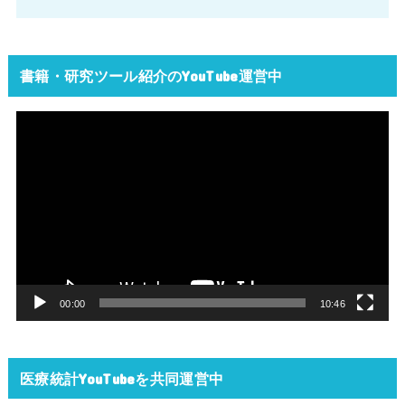
書籍・研究ツール紹介のYouTube運営中
動
画
プ
レ
ー
ヤ
ー
00:00
10:46
医療統計YouTubeを共同運営中