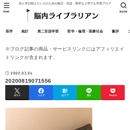
自ら学び続けたい人のための統計・言語・医学など何でも学習ブログ
MENU
SEARCH
医学
統計
第二言語学習
哲学・倫理・医療社会
書評
※ブログ記事の商品・サービスリンクにはアフィリエイ
トリンクが含まれます。
2022.03.24
20200819071556
ポスト
シェア
はてブ
送る
Pocket