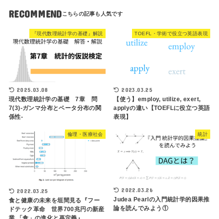
RECOMMEND
『現代数理統計学の基礎』解説
TOEFL・学術で役立つ英語表現
2025.03.08
2023.03.25
現代数理統計学の基礎 7章 問
【使う】employ, utilize, exert,
7(3)-ガンマ分布とベータ分布の関
applyの違い【TOEFLに役立つ英語
係性-
表現】
倫理・医療社会
統計
2022.03.26
2022.03.25
Judea Pearlの入門統計学的因果推
食と健康の未来を垣間見る『フー
論を読んでみよう①
ドテック革命 世界700兆円の新産
業 「食」の進化と再定義』