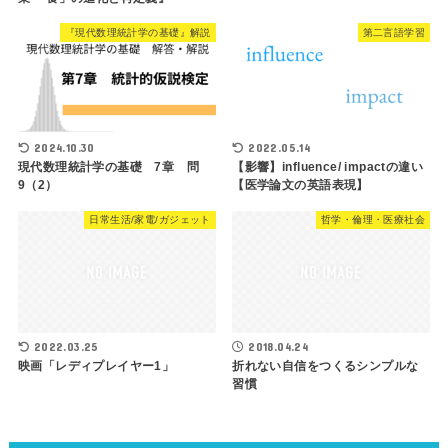
『現代数理統計学の基礎』解説
第二言語学習
2024.10.30
2022.05.14
現代数理統計学の基礎 7章 問
【影響】influence/ impactの違い
9（2）
【医学論文の英語表現】
日常生活/家電/ガジェット
哲学・倫理・医療社会
2022.03.25
2018.04.24
映画「レディプレイヤー1」
折れない自信をつくるシンプルな
習慣