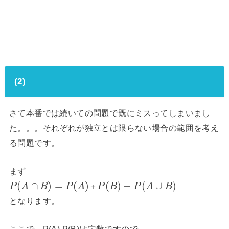
(2)
さて本番では続いての問題で既にミスってしまいまし
た。。。それぞれが独立とは限らない場合の範囲を考え
る問題です。
まず
(
∩
)
=
(
)
(
)
−
(
∪
)
＋
P
A
B
P
A
P
B
P
A
B
となります。
ここで、P(A),P(B)は定数ですので