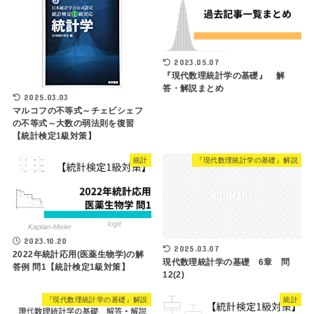
2023.05.07
『現代数理統計学の基礎』 解
答・解説まとめ
2025.03.03
マルコフの不等式～チェビシェフ
の不等式～大数の弱法則を復習
【統計検定1級対策】
統計
『現代数理統計学の基礎』解説
2023.10.20
2025.03.07
2022年統計応用(医薬生物学)の解
現代数理統計学の基礎 6章 問
答例 問1【統計検定1級対策】
12(2)
『現代数理統計学の基礎』解説
統計