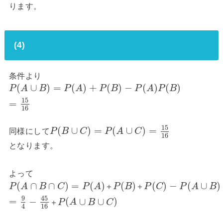
ります。
(4)
条件より
(
∪
)
=
(
)
+
(
)
−
(
)
(
)
P
A
B
P
A
P
B
P
A
P
B
15
=
16
15
(
∪
)
=
(
∪
)
=
同様にして
P
B
C
P
A
C
16
となります。
よって
(
∩
∩
)
=
(
)
(
)
(
)
−
(
∪
)
＋
＋
P
A
B
C
P
A
P
B
P
C
P
A
B
9
45
=
−
(
∪
∪
)
＋
P
A
B
C
16
4