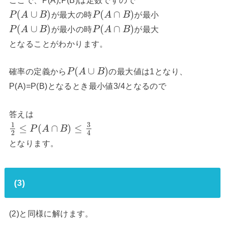
(
∪
)
(
∩
)
が最大の時
が最小
P
A
B
P
A
B
(
∪
)
(
∩
)
が最小の時
が最大
P
A
B
P
A
B
となることがわかります。
(
∪
)
確率の定義から
の最大値は1となり、
P
A
B
P(A)=P(B)となるとき最小値3/4となるので
答えは
3
1
≤
(
∩
)
≤
P
A
B
2
4
となります。
(3)
(2)と同様に解けます。