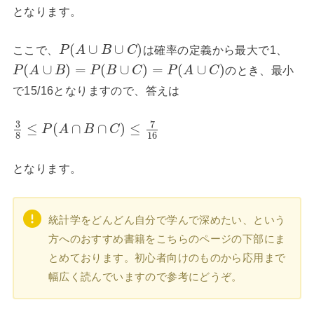
となります。
(
∪
∪
)
ここで、
は確率の定義から最大で1、
P
A
B
C
(
∪
)
=
(
∪
)
=
(
∪
)
のとき、最小
P
A
B
P
B
C
P
A
C
で15/16となりますので、答えは
3
7
≤
(
∩
∩
)
≤
P
A
B
C
8
16
となります。
統計学をどんどん自分で学んで深めたい、という
方へのおすすめ書籍をこちらのページの下部にま
とめております。初心者向けのものから応用まで
幅広く読んでいますので参考にどうぞ。