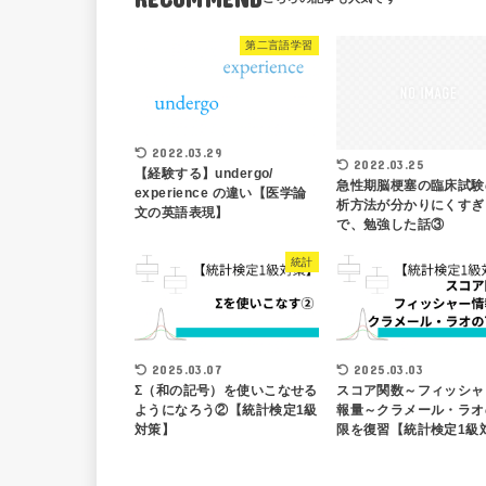
第二言語学習
2022.03.29
2022.03.25
【経験する】undergo/
急性期脳梗塞の臨床試験
experience の違い【医学論
析方法が分かりにくすぎ
文の英語表現】
で、勉強した話③
統計
2025.03.07
2025.03.03
Σ（和の記号）を使いこなせる
スコア関数～フィッシャ
ようになろう②【統計検定1級
報量～クラメール・ラオ
対策】
限を復習【統計検定1級