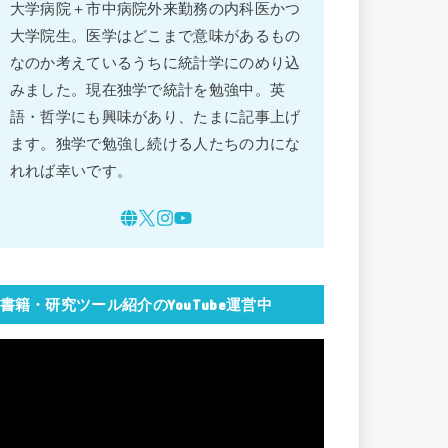
大学病院＋市中病院外来勤務の内科医かつ
大学院生。医学はどこまで意味があるもの
なのか考えているうちに統計学にのめり込
みました。現在独学で統計を勉強中。英
語・哲学にも興味があり、たまに記事上げ
ます。独学で勉強し続ける人たちの力にな
れれば幸いです。
書籍・研究ツール紹介のYouTube運営中
動
画
プ
レ