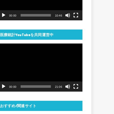
ー
ヤ
00:00
10:46
ー
医療統計YouTubeを共同運営中
動
画
プ
レ
ー
ヤ
00:00
21:06
ー
おすすめ/関連サイト