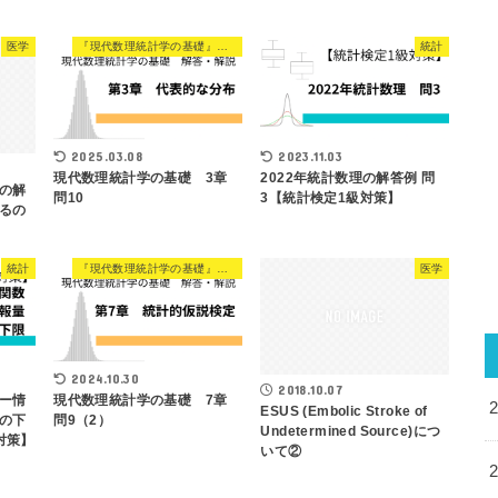
医学
『現代数理統計学の基礎』解説
統計
2025.03.08
2023.11.03
現代数理統計学の基礎 3章
2022年統計数理の解答例 問
の解
問10
3【統計検定1級対策】
るの
統計
『現代数理統計学の基礎』解説
医学
2024.10.30
2018.10.07
ー情
現代数理統計学の基礎 7章
ESUS (Embolic Stroke of
の下
問9（2）
Undetermined Source)につ
対策】
いて②