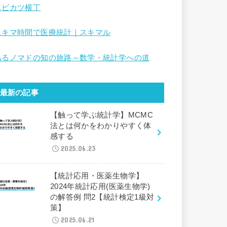
エビカツ横丁
スキマ時間で医療統計｜スキマル
あるノマドの知の旅路～数学・統計学への道
最新の記事
【触って学ぶ統計学】MCMC
法とは何かをわかりやすく体
感する
2025.06.23
【統計応用・医薬生物学】
2024年統計応用(医薬生物学)
の解答例 問2【統計検定1級対
策】
2025.06.21