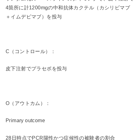
4箇所に計1200mgの中和抗体カクテル（カシリビマブ
＋イムデビマブ）を投与
C（コントロール）：
皮下注射でプラセボを投与
O（アウトカム）：
Primary outcome
28日時点でPCR陽性かつ症候性の被験者の割合