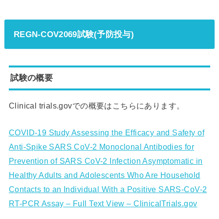
REGN-COV2069試験(予防投与)
試験の概要
Clinical trials.govでの概要はこちらにあります。
COVID-19 Study Assessing the Efficacy and Safety of
Anti-Spike SARS CoV-2 Monoclonal Antibodies for
Prevention of SARS CoV-2 Infection Asymptomatic in
Healthy Adults and Adolescents Who Are Household
Contacts to an Individual With a Positive SARS-CoV-2
RT-PCR Assay – Full Text View – ClinicalTrials.gov