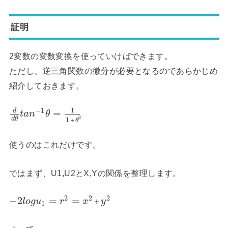
証明
2変数の変数変換を使っていけばできます。
ただし、逆三角関数の微分が必要となるのであらかじめ
紹介しておきます。
1
−
1
d
=
t
a
n
θ
2
1
d
θ
＋
θ
使うのはこれだけです。
ではまず、U1,U2とX,Yの関係を整理します。
2
2
2
−
2
=
=
＋
l
o
g
u
r
x
y
1