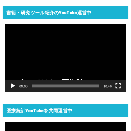
書籍・研究ツール紹介のYouTube運営中
動
画
プ
レ
ー
ヤ
ー
00:00
10:46
医療統計YouTubeを共同運営中
動