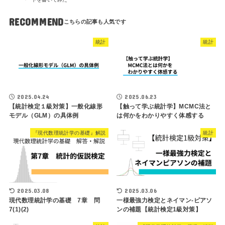
RECOMMEND
統計
統計
2025.04.24
2025.06.23
【統計検定１級対策】一般化線形
【触って学ぶ統計学】MCMC法と
モデル（GLM）の具体例
は何かをわかりやすく体感する
『現代数理統計学の基礎』解説
統計
2025.03.08
2025.03.06
現代数理統計学の基礎 7章 問
一様最強力検定とネイマン-ピアソ
7(1)(2)
ンの補題【統計検定1級対策】