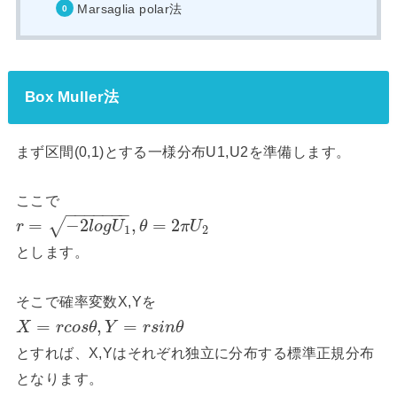
Marsaglia polar法
Box Muller法
まず区間(0,1)とする一様分布U1,U2を準備します。
ここで
−
−
−
−
−
−
−
=
−
2
,
=
2
√
r
l
o
g
U
θ
π
U
1
2
とします。
そこで確率変数X,Yを
=
,
=
X
r
c
o
s
θ
Y
r
s
i
n
θ
とすれば、X,Yはそれぞれ独立に分布する標準正規分布
となります。