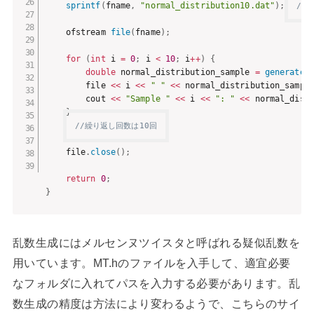
sprintf
(
fname
,
"normal_distribution10.dat"
)
;
//
    ofstream 
file
(
fname
)
;
for
(
int
 i 
=
0
;
 i 
<
10
;
 i
++
)
{
double
 normal_distribution_sample 
=
generate
(
        file 
<<
 i 
<<
" "
<<
 normal_distribution_sampl
        cout 
<<
"Sample "
<<
 i 
<<
": "
<<
 normal_dist
}
//繰り返し回数は10回
    file
.
close
(
)
;
return
0
;
}
乱数生成にはメルセンヌツイスタと呼ばれる疑似乱数を
用いています。MT.hのファイルを入手して、適宜必要
なフォルダに入れてパスを入力する必要があります。乱
数生成の精度は方法により変わるようで、こちらのサイ