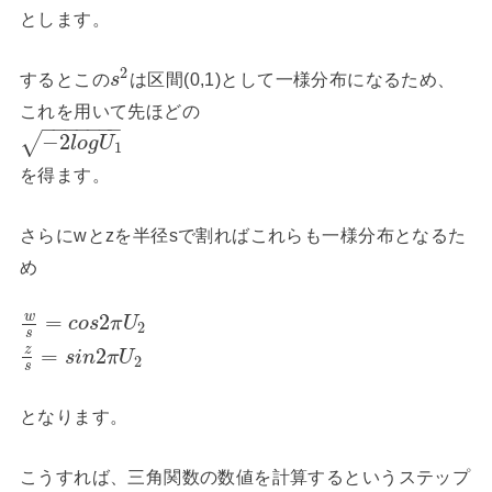
とします。
2
するとこの
は区間(0,1)として一様分布になるため、
s
これを用いて先ほどの
−
−
−
−
−
−
−
−
2
√
l
o
g
U
1
を得ます。
さらにwとzを半径sで割ればこれらも一様分布となるた
め
w
=
2
c
o
s
π
U
2
s
z
=
2
s
i
n
π
U
2
s
となります。
こうすれば、三角関数の数値を計算するというステップ