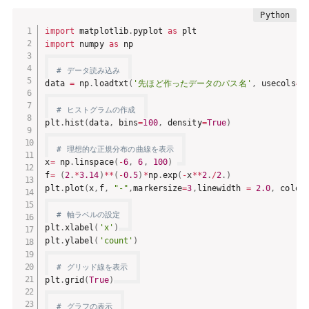
import
 matplotlib
.
pyplot 
as
import
 numpy 
as
 np

# データ読み込み
data 
=
 np
.
loadtxt
(
'先ほど作ったデータのパス名'
,
 usecols
=
[
# ヒストグラムの作成
plt
.
hist
(
data
,
 bins
=
100
,
 density
=
True
)
# 理想的な正規分布の曲線を表示
x
=
 np
.
linspace
(
-
6
,
6
,
100
)
f
=
(
2
.
*
3.14
)
**
(
-
0.5
)
*
np
.
exp
(
-
x
**
2
.
/
2
.
)
plt
.
plot
(
x
,
f
,
"-"
,
markersize
=
3
,
linewidth 
=
2.0
,
 color
# 軸ラベルの設定
plt
.
xlabel
(
'x'
)
plt
.
ylabel
(
'count'
)
# グリッド線を表示
plt
.
grid
(
True
)
# グラフの表示