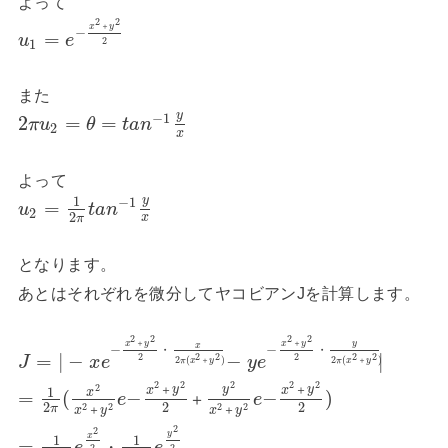
よって
2
2
x
＋
y
−
=
u
e
2
1
また
y
−
1
2
=
=
π
u
θ
t
a
n
2
x
よって
1
y
−
1
=
u
t
a
n
2
2
x
π
となります。
あとはそれぞれを微分してヤコビアンJを計算します。
2
2
2
2
x
＋
y
x
＋
y
y
x
−
−
・
・
=
|
−
−
|
2
2
2
2
2
2
J
x
e
y
e
2
(
)
2
(
)
π
x
＋
y
π
x
＋
y
2
2
2
2
2
2
1
x
＋
y
y
x
＋
y
x
=
(
−
−
)
＋
e
e
2
2
2
2
2
2
2
π
x
＋
y
x
＋
y
2
2
y
x
1
1
=
・
2
2