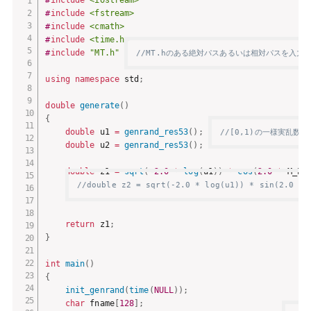
#
include
<iostream>
#
include
<fstream>
#
include
<cmath>
#
include
<time.h>
#
include
"MT.h"
//MT.hのある絶対パスあるいは相対パスを入力
using
namespace
 std
;
double
generate
(
)
{
double
 u1 
=
genrand_res53
(
)
;
//[0,1)の一様実乱数
double
 u2 
=
genrand_res53
(
)
;
double
 z1 
=
sqrt
(
-
2.0
*
log
(
u1
)
)
*
cos
(
2.0
*
 M_PI
//double z2 = sqrt(-2.0 * log(u1)) * sin(2
return
 z1
;
}
int
main
(
)
{
init_genrand
(
time
(
NULL
)
)
;
char
 fname
[
128
]
;