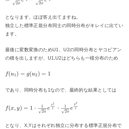
e
e
√
√
2
2
π
π
となります。ほぼ答え出てますね。
独立した標準正規分布同士の同時分布がキレイに出てい
ます。
最後に変数変換のためU1、U2の同時分布とヤコビアン
の積を出しますが、U1,U2はどちらも一様分布のため
(
)
=
(
)
=
1
f
u
g
u
1
2
であり、同時分布も1なので、最終的な結果としては
2
2
y
x
1
1
(
,
)
=
1
・
・
f
x
y
e
e
2
2
√
√
2
2
π
π
となり、X,Yはそれぞれ独立に分布する標準正規分布で