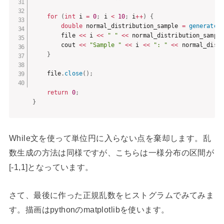
for
(
int
 i 
=
0
;
 i 
<
10
;
 i
++
)
{
double
 normal_distribution_sample 
=
generate
(
        file 
<<
 i 
<<
" "
<<
 normal_distribution_sampl
        cout 
<<
"Sample "
<<
 i 
<<
": "
<<
 normal_dist
}
    file
.
close
(
)
;
return
0
;
}
While文を使って単位円に入らない点を棄却します。乱
数生成の方法は同様ですが、こちらは一様分布の区間が
[-1,1]となっています。
さて、最後に作った正規乱数をヒストグラムでみてみま
す。描画はpythonのmatplotlibを使います。