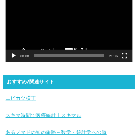
画
プ
レ
ー
ヤ
ー
00:00
21:06
おすすめ/関連サイト
エビカツ横丁
スキマ時間で医療統計｜スキマル
あるノマドの知の旅路～数学・統計学への道