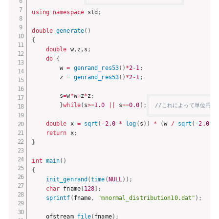
using
namespace
 std
;
double
generate
(
)
{
double
 w
,
z
,
s
;
do
{
        w 
=
genrand_res53
(
)
*
2
-
1
;
        z 
=
genrand_res53
(
)
*
2
-
1
;
        s
=
w
*
w
+
z
*
z
;
}
while
(
s
>=
1.0
||
 s
==
0.0
)
;
//これによって単位円の
double
 x 
=
sqrt
(
-
2.0
*
log
(
s
)
)
*
(
w 
/
sqrt
(
-
2.0
*
return
 x
;
}
int
main
(
)
{
init_genrand
(
time
(
NULL
)
)
;
char
 fname
[
128
]
;
sprintf
(
fname
,
"mnormal_distribution10.dat"
)
;
    ofstream 
file
(
fname
)
;