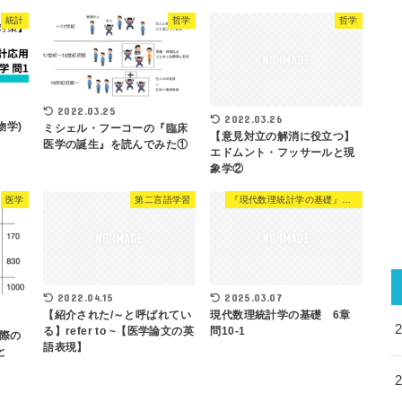
統計
哲学
哲学
2022.03.25
2022.03.26
物学)
ミシェル・フーコーの『臨床
【意見対立の解消に役立つ】
医学の誕生』を読んでみた①
エドムント・フッサールと現
象学②
医学
第二言語学習
『現代数理統計学の基礎』解説
2022.04.15
2025.03.07
【紹介された/～と呼ばれてい
現代数理統計学の基礎 6章
る】refer to ~【医学論文の英
問10-1
際の
語表現】
と