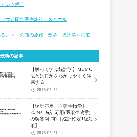
エビカツ横丁
スキマ時間で医療統計｜スキマル
あるノマドの知の旅路～数学・統計学への道
最新の記事
【触って学ぶ統計学】MCMC
法とは何かをわかりやすく体
感する
2025.06.23
【統計応用・医薬生物学】
2024年統計応用(医薬生物学)
の解答例 問2【統計検定1級対
策】
2025.06.21