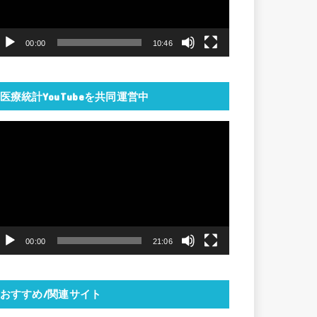
ー
ヤ
00:00
10:46
ー
医療統計YouTubeを共同運営中
動
画
プ
レ
ー
ヤ
00:00
21:06
ー
おすすめ/関連サイト