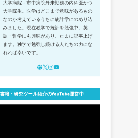
大学病院＋市中病院外来勤務の内科医かつ
大学院生。医学はどこまで意味があるもの
なのか考えているうちに統計学にのめり込
みました。現在独学で統計を勉強中。英
語・哲学にも興味があり、たまに記事上げ
ます。独学で勉強し続ける人たちの力にな
れれば幸いです。
書籍・研究ツール紹介のYouTube運営中
動
画
プ
レ