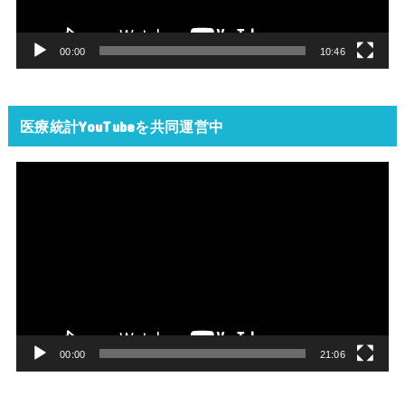
ヤ
ー
00:00
10:46
医療統計YouTubeを共同運営中
動
画
プ
レ
ー
ヤ
ー
00:00
21:06