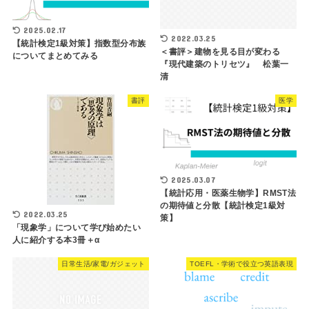
2025.02.17
2022.03.25
【統計検定1級対策】指数型分布族
＜書評＞建物を見る目が変わる
についてまとめてみる
『現代建築のトリセツ』 松葉一
清
書評
医学
2025.03.07
【統計応用・医薬生物学】RMST法
の期待値と分散【統計検定1級対
2022.03.25
策】
「現象学」について学び始めたい
人に紹介する本3冊＋α
日常生活/家電/ガジェット
TOEFL・学術で役立つ英語表現