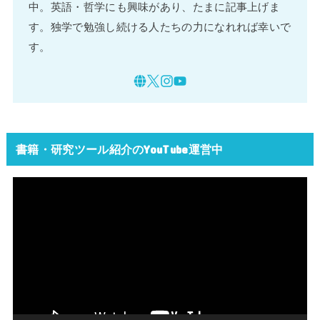
中。英語・哲学にも興味があり、たまに記事上げま
す。独学で勉強し続ける人たちの力になれれば幸いで
す。
書籍・研究ツール紹介のYouTube運営中
動
画
プ
レ
ー
ヤ
ー