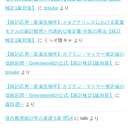
検定1級対策】
に
tosuke
より
【統計応用・医薬生物学】メタアナリシスにおける変量
モデルの統計数理と代表的な推定量-分散の導出【統計
検定1級対策】
に
くっそ陰キャ
より
【統計応用・医薬生物学】カプラン・マイヤー推定値の
信頼区間・Greenwoodの公式【統計検定1級対策】
に
tosuke
より
【統計応用・医薬生物学】カプラン・マイヤー推定値の
信頼区間・Greenwoodの公式【統計検定1級対策】
に
森田潤一
より
現代数理統計学の基礎 5章 問14
に
taki
より