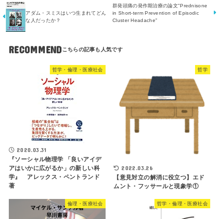
群発頭痛の発作期治療の論文"Prednisone
in Short-term Prevention of Episodic
アダム・スミスはいつ生まれてどん
Cluster Headache"
な人だったか？
RECOMMEND
哲学・倫理・医療社会
哲学
2020.03.31
『ソーシャル物理学 「良いアイデ
アはいかに広がるか」の新しい科
2022.03.26
学』 アレックス・ペントランド
【意見対立の解消に役立つ】エド
著
ムント・フッサールと現象学①
倫理・医療社会
哲学・倫理・医療社会