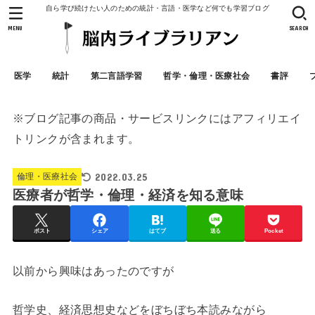
自ら学び続けたい人のための統計・言語・医学など何でも学習ブログ
MENU
SEARCH
医学
統計
第二言語学習
哲学・倫理・医療社会
書評
※ブログ記事の商品・サービスリンクにはアフィリエイ
トリンクが含まれます。
2022.03.25
倫理・医療社会
医療者が哲学・倫理・経済を知る意味
ポスト
シェア
はてブ
送る
Pocket
以前から興味はあったのですが
哲学史、経済思想史などをぼちぼち本読みながら