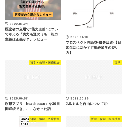
2022.03.29
医療者の立場で“能力主義“につい
て考える『実力も運のうち 能力
2020.06.18
主義は正義か？』レビュー
プロスペクト理論③-損失回避-【日
常生活に活かす行動経済学の使い
方】
哲学・倫理・医療社会
哲学
2020.06.07
2022.03.26
瞑想アプリ「headspace」を30日
J.S.ミルと自由について①
間継続でき、、、なかった話
哲学・倫理・医療社会
哲学・倫理・医療社会