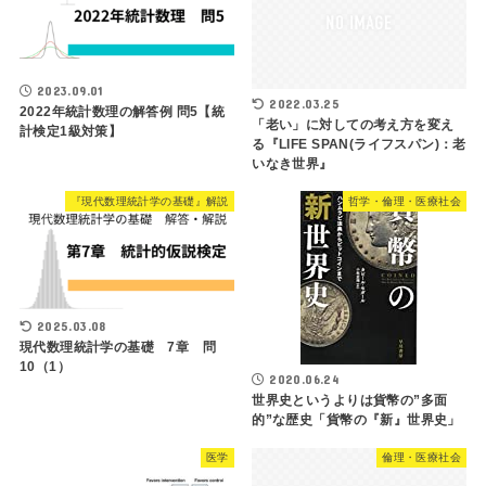
2023.09.01
2022.03.25
2022年統計数理の解答例 問5【統
「老い」に対しての考え方を変え
計検定1級対策】
る『LIFE SPAN(ライフスパン)：老
いなき世界』
『現代数理統計学の基礎』解説
哲学・倫理・医療社会
2025.03.08
現代数理統計学の基礎 7章 問
10（1）
2020.06.24
世界史というよりは貨幣の”多面
的”な歴史「貨幣の『新』世界史」
医学
倫理・医療社会