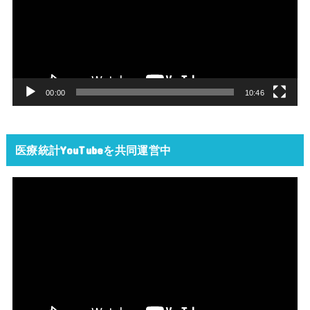
レ
ー
ヤ
ー
00:00
10:46
医療統計YouTubeを共同運営中
動
画
プ
レ
ー
ヤ