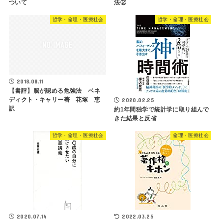
ついて
法②
哲学・倫理・医療社会
哲学・倫理・医療社会
2018.08.11
【書評】脳が認める勉強法 ベネ
ディクト・キャリー著 花塚 恵
2020.02.25
訳
約1年間独学で統計学に取り組んで
きた結果と反省
哲学・倫理・医療社会
倫理・医療社会
2020.07.14
2022.03.25