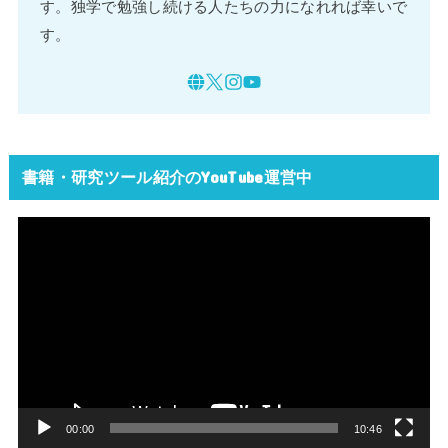
す。独学で勉強し続ける人たちの力になれれば幸いで
す。
書籍・研究ツール紹介のYouTube運営中
動
画
プ
レ
ー
ヤ
ー
00:00
10:46