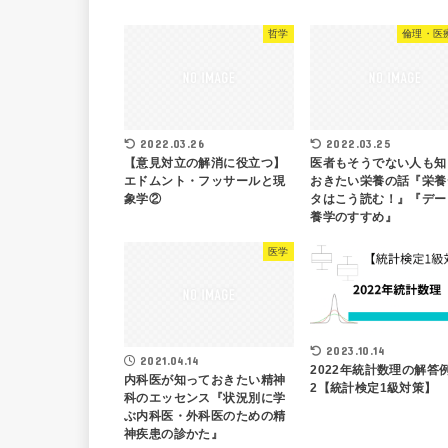
哲学
倫理・医
2022.03.26
2022.03.25
【意見対立の解消に役立つ】
医者もそうでない人も知
エドムント・フッサールと現
おきたい栄養の話『栄養
象学②
タはこう読む！』『デー
養学のすすめ』
医学
2023.10.14
2021.04.14
2022年統計数理の解答例
内科医が知っておきたい精神
2【統計検定1級対策】
科のエッセンス『状況別に学
ぶ内科医・外科医のための精
神疾患の診かた』