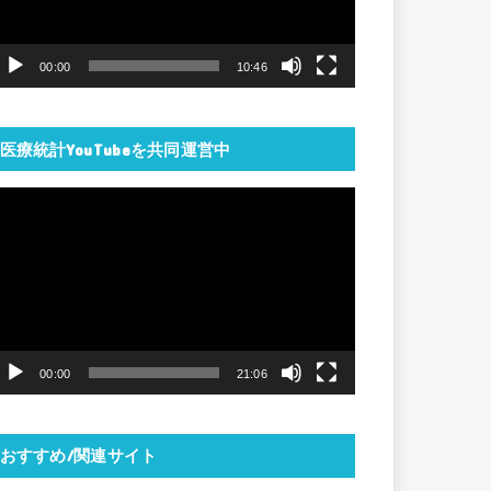
ー
ヤ
00:00
10:46
ー
医療統計YouTubeを共同運営中
動
画
プ
レ
ー
ヤ
00:00
21:06
ー
おすすめ/関連サイト