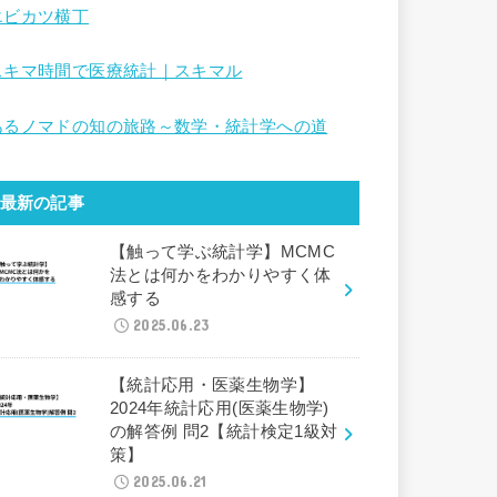
エビカツ横丁
スキマ時間で医療統計｜スキマル
あるノマドの知の旅路～数学・統計学への道
最新の記事
【触って学ぶ統計学】MCMC
法とは何かをわかりやすく体
感する
2025.06.23
【統計応用・医薬生物学】
2024年統計応用(医薬生物学)
の解答例 問2【統計検定1級対
策】
2025.06.21