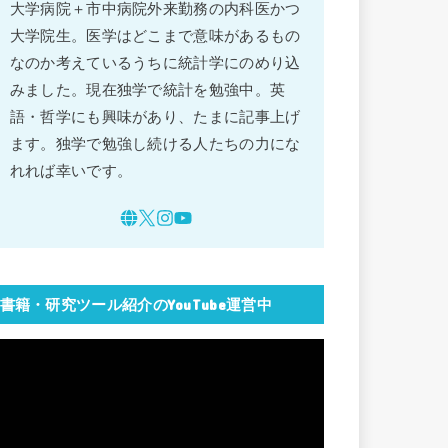
大学病院＋市中病院外来勤務の内科医かつ
大学院生。医学はどこまで意味があるもの
なのか考えているうちに統計学にのめり込
みました。現在独学で統計を勉強中。英
語・哲学にも興味があり、たまに記事上げ
ます。独学で勉強し続ける人たちの力にな
れれば幸いです。
書籍・研究ツール紹介のYouTube運営中
動
画
プ
レ