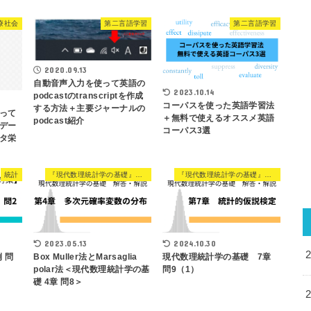
療社会
第二言語学習
第二言語学習
2020.09.13
自動音声入力を使って英語の
2023.10.14
podcastのtranscriptを作成
コーパスを使った英語学習法
する方法＋主要ジャーナルの
って
＋無料で使えるオススメ英語
podcast紹介
デー
コーパス3選
タ栄
統計
『現代数理統計学の基礎』解説
『現代数理統計学の基礎』解説
2023.05.13
2024.10.30
 問
Box Muller法とMarsaglia
現代数理統計学の基礎 7章
polar法＜現代数理統計学の基
問9（1）
礎 4章 問8＞