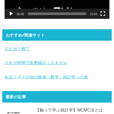
ヤ
ー
00:00
21:06
おすすめ/関連サイト
エビカツ横丁
スキマ時間で医療統計｜スキマル
あるノマドの知の旅路～数学・統計学への道
最新の記事
【触って学ぶ統計学】MCMC法とは