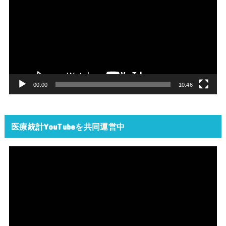
画
プ
レ
ー
ヤ
ー
00:00
10:46
医療統計YouTubeを共同運営中
動
画
プ
レ
ー