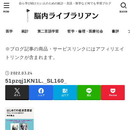
自ら学び続けたい人のための統計・言語・医学など何でも学習ブログ
MENU
SEARCH
医学
統計
第二言語学習
哲学・倫理・医療社会
書評
※ブログ記事の商品・サービスリンクにはアフィリエイ
トリンクが含まれます。
2022.03.24
51pzqj1KN1L._SL160_
ポスト
シェア
はてブ
送る
Pocket