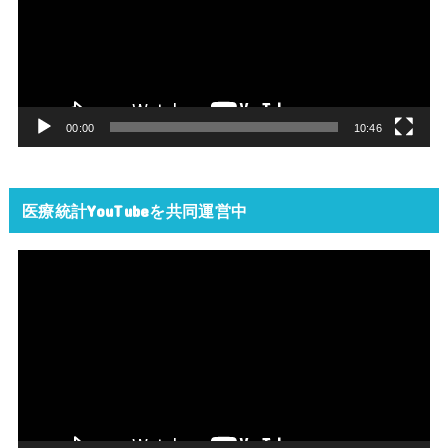
レ
ー
ヤ
ー
00:00
10:46
医療統計YouTubeを共同運営中
動
画
プ
レ
ー
ヤ