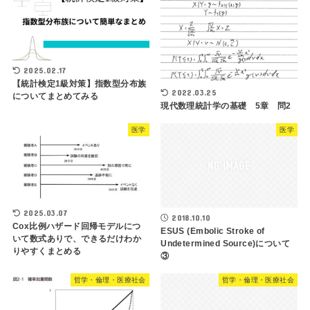
2025.02.17
【統計検定1級対策】指数型分布族
2022.03.25
についてまとめてみる
現代数理統計学の基礎 5章 問2
医学
医学
2025.03.07
2018.10.10
Cox比例ハザード回帰モデルにつ
ESUS (Embolic Stroke of
いて数式ありで、できるだけわか
Undetermined Source)について
りやすくまとめる
③
哲学・倫理・医療社会
哲学・倫理・医療社会