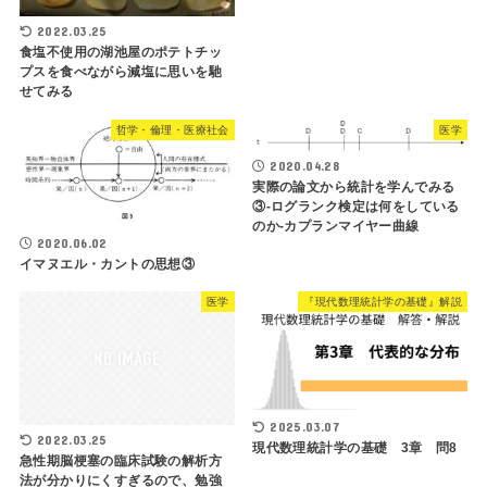
2022.03.25
食塩不使用の湖池屋のポテトチッ
プスを食べながら減塩に思いを馳
せてみる
哲学・倫理・医療社会
医学
2020.04.28
実際の論文から統計を学んでみる
③-ログランク検定は何をしている
のか-カプランマイヤー曲線
2020.06.02
イマヌエル・カントの思想③
医学
『現代数理統計学の基礎』解説
2025.03.07
2022.03.25
現代数理統計学の基礎 3章 問8
急性期脳梗塞の臨床試験の解析方
法が分かりにくすぎるので、勉強