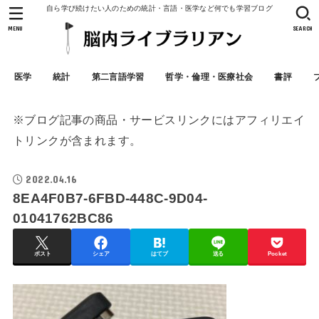
自ら学び続けたい人のための統計・言語・医学など何でも学習ブログ
MENU
SEARCH
医学
統計
第二言語学習
哲学・倫理・医療社会
書評
※ブログ記事の商品・サービスリンクにはアフィリエイ
トリンクが含まれます。
2022.04.16
8EA4F0B7-6FBD-448C-9D04-
01041762BC86
ポスト
シェア
はてブ
送る
Pocket