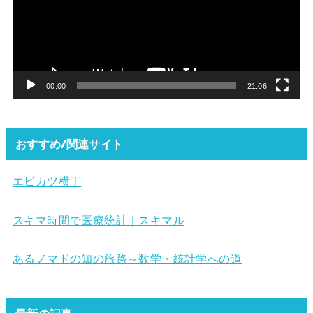
レ
ー
ヤ
ー
00:00
21:06
おすすめ/関連サイト
エビカツ横丁
スキマ時間で医療統計｜スキマル
あるノマドの知の旅路～数学・統計学への道