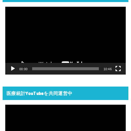
動
画
プ
レ
ー
ヤ
ー
00:00
10:46
医療統計YouTubeを共同運営中
動
画
プ