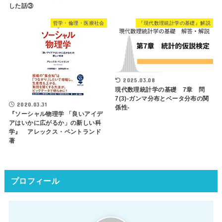
した話③
哲学・倫理・医療社会
『現代数理統計学の基礎』解説
2025.03.08
現代数理統計学の基礎 7章 問
7(3)-ガンマ分布とベータ分布の関
2020.03.31
係性-
『ソーシャル物理学 「良いアイデ
アはいかに広がるか」の新しい科
学』 アレックス・ペントランド
著
プロフィール