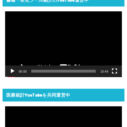
動
画
プ
レ
ー
ヤ
ー
00:00
10:46
医療統計YouTubeを共同運営中
動
画