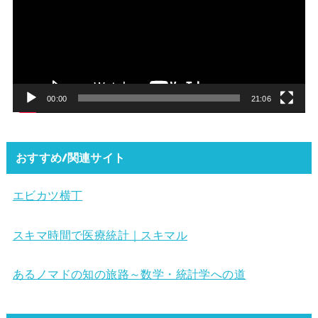
プ
レ
ー
ヤ
ー
00:00
21:06
おすすめ/関連サイト
エビカツ横丁
スキマ時間で医療統計｜スキマル
あるノマドの知の旅路～数学・統計学への道