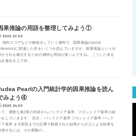
因果推論の用語を整理してみよう①
2022.07.20
傾向スコアなどの勉強をしていく過程で、因果推論(causal
inference)に関連した本をいくつか読んでいますが、因果推論という分
野がそれを確立するための独特な用語が多いんですね。 こうした本を
読み進める上で何...
Judea Pearlの入門統計学的因果推論を読ん
でみよう④
2022.04.22
さて、濃密な第3章の内容からバックドア基準、フロントドア基準の紹
介をしていきます。 目次： バックドア基準 フロントドア基準 バック
ドア基準 まず前回までの記事で観察された結果から介入による効果を
推測するには、その変数の...