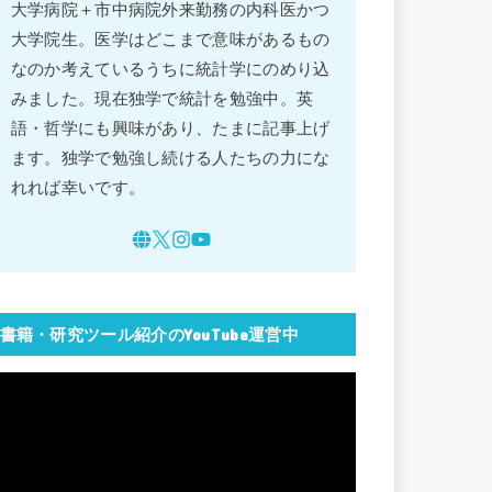
大学病院＋市中病院外来勤務の内科医かつ
大学院生。医学はどこまで意味があるもの
なのか考えているうちに統計学にのめり込
みました。現在独学で統計を勉強中。英
語・哲学にも興味があり、たまに記事上げ
ます。独学で勉強し続ける人たちの力にな
れれば幸いです。
書籍・研究ツール紹介のYouTube運営中
動
画
プ
レ