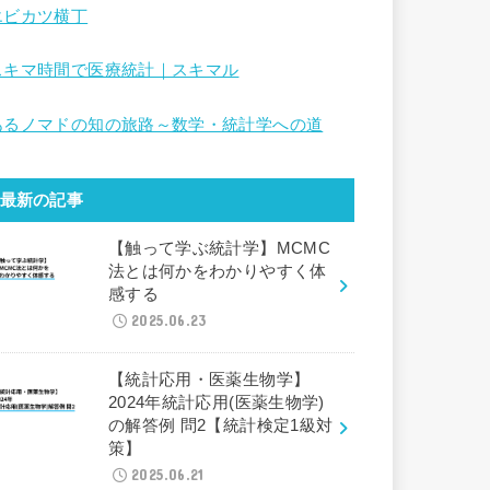
エビカツ横丁
スキマ時間で医療統計｜スキマル
あるノマドの知の旅路～数学・統計学への道
最新の記事
【触って学ぶ統計学】MCMC
法とは何かをわかりやすく体
感する
2025.06.23
【統計応用・医薬生物学】
2024年統計応用(医薬生物学)
の解答例 問2【統計検定1級対
策】
2025.06.21