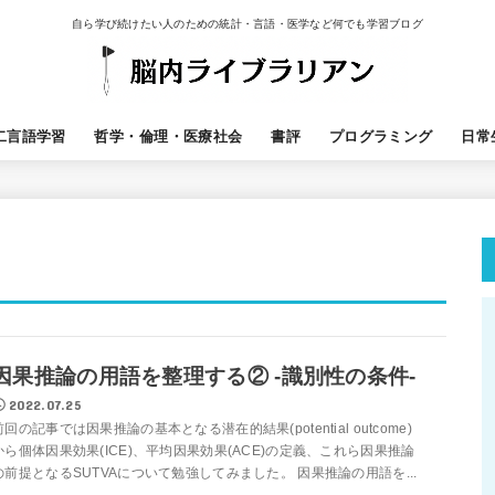
自ら学び続けたい人のための統計・言語・医学など何でも学習ブログ
二言語学習
哲学・倫理・医療社会
書評
プログラミング
日常
因果推論の用語を整理する② -識別性の条件-
2022.07.25
前回の記事では因果推論の基本となる潜在的結果(potential outcome)
から個体因果効果(ICE)、平均因果効果(ACE)の定義、これら因果推論
の前提となるSUTVAについて勉強してみました。 因果推論の用語を...