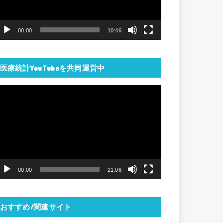
ー
ヤ
00:00
10:46
ー
医療統計YouTubeを共同運営中
動
画
プ
レ
ー
ヤ
00:00
21:06
ー
おすすめ/関連サイト