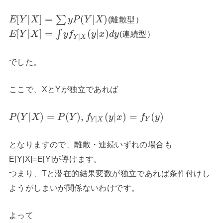
[
|
]
=
(
|
)
∑
(離散型）
E
Y
X
y
P
Y
X
[
|
]
=
(
|
)
∫
(連続型）
E
Y
X
y
f
y
x
d
y
|
Y
X
でした。
ここで、XとYが独立であれば
(
|
)
=
(
)
,
(
|
)
=
(
)
P
Y
X
P
Y
f
y
x
f
y
|
Y
Y
X
となりますので、離散・連続いずれの場合も
E[Y|X]=E[Y]が導けます。
つまり、Tと潜在的結果変数が独立であれば条件付けし
ようがしまいが関係ないわけです。
よって