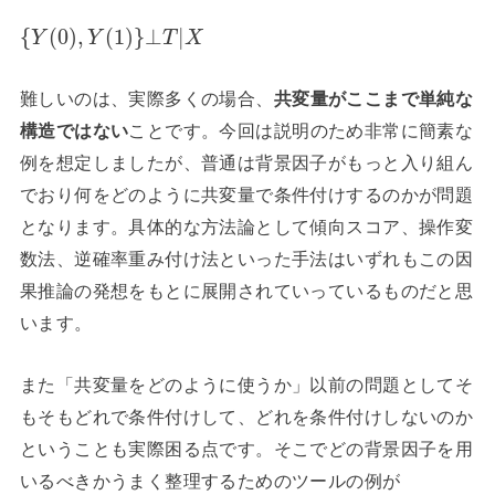
{
(
0
)
,
(
1
)
}
⊥
|
Y
Y
T
X
難しいのは、実際多くの場合、
共変量がここまで単純な
構造ではない
ことです。今回は説明のため非常に簡素な
例を想定しましたが、普通は背景因子がもっと入り組ん
でおり何をどのように共変量で条件付けするのかが問題
となります。具体的な方法論として傾向スコア、操作変
数法、逆確率重み付け法といった手法はいずれもこの因
果推論の発想をもとに展開されていっているものだと思
います。
また「共変量をどのように使うか」以前の問題としてそ
もそもどれで条件付けして、どれを条件付けしないのか
ということも実際困る点です。そこでどの背景因子を用
いるべきかうまく整理するためのツールの例が