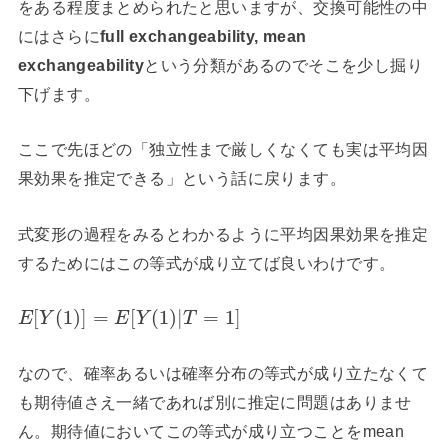
をある程度まとめられたと思いますが、交換可能性の中
にはさらに
full exchangeability, mean
exchangeability
という分類があるのでそこを少し掘り
下げます。
ここで先ほどの「独立性まで厳しくなくても実は平均因
果効果を推定できる」という話に戻ります。
式変形の過程をみるとわかるように平均因果効果を推定
するためにはこの等式が成り立てば良いわけです。
[
(
1
)
]
=
[
(
1
)
|
=
1
]
E
Y
E
Y
T
なので、確率あるいは確率分布の等式が成り立たなくて
も期待値さえ一緒であれば別に推定に問題はありませ
ん。期待値においてこの等式が成り立つことをmean