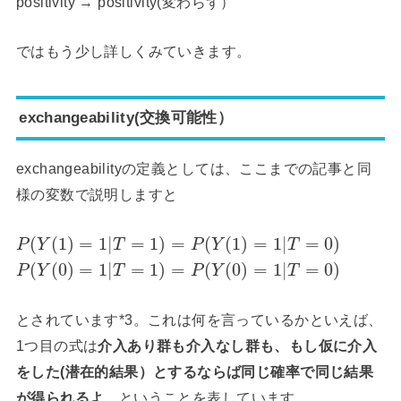
positivity → positivity(変わらず）
ではもう少し詳しくみていきます。
exchangeability(交換可能性）
exchangeabilityの定義としては、ここまでの記事と同
様の変数で説明しますと
(
(
1
)
=
1
|
=
1
)
=
(
(
1
)
=
1
|
=
0
)
P
Y
T
P
Y
T
(
(
0
)
=
1
|
=
1
)
=
(
(
0
)
=
1
|
=
0
)
P
Y
T
P
Y
T
とされています*3。これは何を言っているかといえば、
1つ目の式は
介入あり群も介入なし群も、もし仮に介入
をした(潜在的結果）とするならば同じ確率で同じ結果
が得られるよ、
ということを表しています。