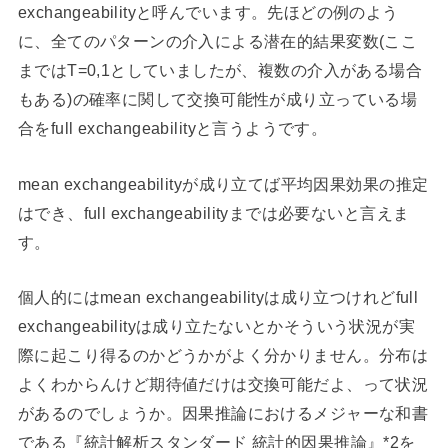
exchangeabilityと呼んでいます。先ほどの例のよう
に、全てのパターンの介入による潜在的結果変数(ここ
まではT=0,1としていましたが、複数の介入がある場合
もある)の確率に関して交換可能性が成り立っている場
合をfull exchangeabilityと言うようです。
mean exchangeabilityが成り立てば平均因果効果の推定
はでき、full exchangeabilityまでは必要ないと言えま
す。
個人的にはmean exchangeabilityは成り立つけれどfull
exchangeabilityは成り立たないとかそういう状況が実
際に起こり得るのかどうかがよく分かりません。分布は
よくわからんけど期待値だけは交換可能だよ、って状況
があるのでしょうか。因果推論におけるメジャーな和書
である『統計解析スタンダード 統計的因果推論』*2を