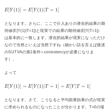
[
(
1
)
]
=
[
(
1
)
|
=
1
]
E
Y
E
Y
T
となります。さらに、ここで介入ありの潜在的結果の期
待値(E[Y(1)|T=1])と現実での結果の期待値(E[Y|T=1]）
は基本的に一致します。潜在的結果が現実になっただけ
なので当然といえば当然ですね（細かい話を言えば後述
のSUTVAの第2条件≒consistencyが必要になりま
す）。
よって
[
(
1
)
]
=
[
(
1
)
|
=
1
]
=
[
|
=
1
]
E
Y
E
Y
T
E
Y
T
となります。さて、こうなると平均因果効果の式が現実
に求められるものになったことが分かります。T=0の場