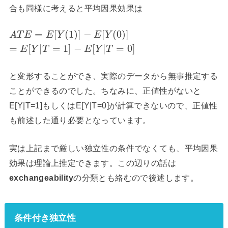
合も同様に考えると平均因果効果は
=
[
(
1
)
]
−
[
(
0
)
]
A
T
E
E
Y
E
Y
=
[
|
=
1
]
−
[
|
=
0
]
E
Y
T
E
Y
T
と変形することができ、実際のデータから無事推定する
ことができるのでした。ちなみに、正値性がないと
E[Y|T=1]もしくはE[Y|T=0]が計算できないので、正値性
も前述した通り必要となっています。
実は上記まで厳しい独立性の条件でなくても、平均因果
効果は理論上推定できます。この辺りの話は
exchangeability
の分類とも絡むので後述します。
条件付き独立性