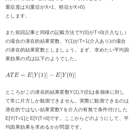
重症度はX(重症がX=1、軽症がX=0)
とします。
また前回記事と同様の記載方法でY(0)がT=0(介入なし）
の場合の潜在的結果変数、Y(1)がT=1(介入あり)の場合
の潜在的結果変数としましょう。まず、求めたい平均因
果効果の式は以下のようでした。
=
[
(
1
)
]
−
[
(
0
)
]
A
T
E
E
Y
E
Y
ところがこの潜在的結果変数Y(1),Y(0)は各個体に対し
て常に片方しか観測できません。実際に観測できるのは
潜在的ではない結果変数Yを介入の有無で条件付けした
E[Y|T=1]とE[Y|T=0]です。ここからどのようにして、平
均因果効果を求めるかが問題です。