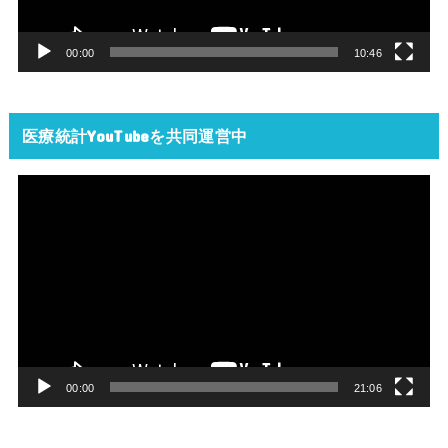
ヤ
ー
00:00
10:46
医療統計YouTubeを共同運営中
動
画
プ
レ
ー
ヤ
ー
00:00
21:06