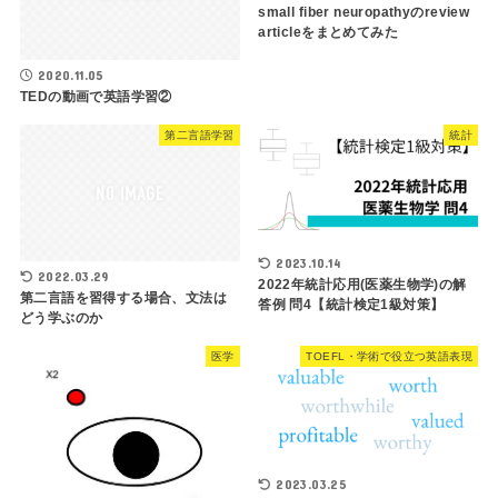
small fiber neuropathyのreview
articleをまとめてみた
2020.11.05
TEDの動画で英語学習②
第二言語学習
統計
2023.10.14
2022.03.29
2022年統計応用(医薬生物学)の解
第二言語を習得する場合、文法は
答例 問4【統計検定1級対策】
どう学ぶのか
医学
TOEFL・学術で役立つ英語表現
2023.03.25