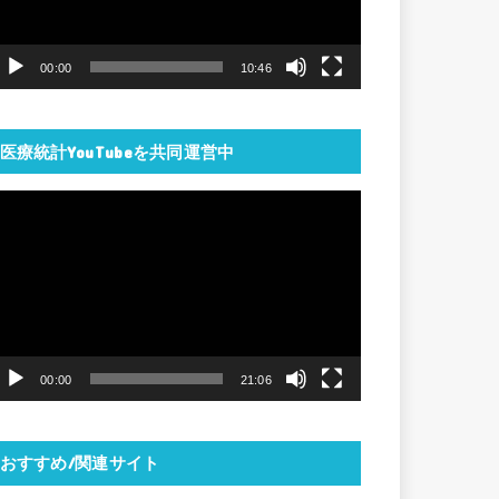
ー
ヤ
00:00
10:46
ー
医療統計YouTubeを共同運営中
動
画
プ
レ
ー
ヤ
00:00
21:06
ー
おすすめ/関連サイト