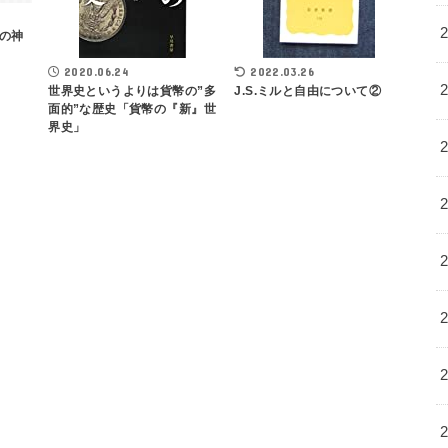
の神
2020.06.24
2022.03.26
世界史というよりは貨幣の”多
J.S.ミルと自由について②
面的”な歴史「貨幣の『新』世
界史」