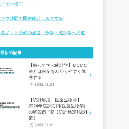
エビカツ横丁
スキマ時間で医療統計｜スキマル
あるノマドの知の旅路～数学・統計学への道
最新の記事
【触って学ぶ統計学】MCMC
法とは何かをわかりやすく体
感する
2025.06.23
【統計応用・医薬生物学】
2024年統計応用(医薬生物学)
の解答例 問2【統計検定1級対
策】
2025.06.21