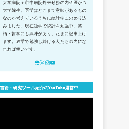
大学病院＋市中病院外来勤務の内科医かつ
大学院生。医学はどこまで意味があるもの
なのか考えているうちに統計学にのめり込
みました。現在独学で統計を勉強中。英
語・哲学にも興味があり、たまに記事上げ
ます。独学で勉強し続ける人たちの力にな
れれば幸いです。
書籍・研究ツール紹介のYouTube運営中
動
画
プ
レ