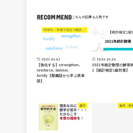
RECOMMEND
TOEFL・学術で役立つ英語表現
2023.04.03
2022.04.06
【強化する】strengthen,
2021年統計数理の解答例
reinforce, bolster,
1【統計検定1級対策】
fortify【類義語から学ぶ英単
語】
書評
倫理・医