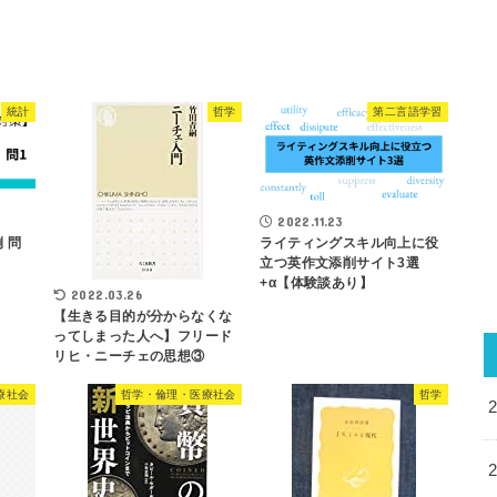
統計
哲学
第二言語学習
2022.11.23
 問
ライティングスキル向上に役
立つ英作文添削サイト3選
+α【体験談あり】
2022.03.26
【生きる目的が分からなくな
ってしまった人へ】フリード
リヒ・ニーチェの思想③
療社会
哲学・倫理・医療社会
哲学