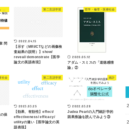
『現代数理統計学の基礎』解説
第二言語学習
哲学・倫理・医療社会
2022.04.15
章 問
【示す（MRI/CTなどの画像検
査結果の説明）】show/
reveal/ demonstrate【医学
2020.05.12
論文の英語表現】
アダム・スミスの「道徳感情
論」②
療社会
第二言語学習
統計
2023.03.25
2022.03.28
【効果、有効性】effect/
Judea Pearlの入門統計学的
査の保
effectiveness/ efficacy/
因果推論を読んでみよう③
utilityの違い【医学論文の英
語表現】