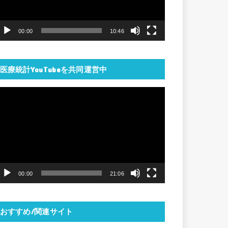
ー
ヤ
00:00
10:46
ー
医療統計YouTubeを共同運営中
動
画
プ
レ
ー
ヤ
00:00
21:06
ー
おすすめ/関連サイト