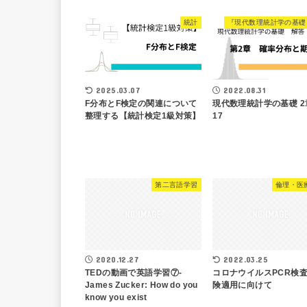
統計
2025.03.07
2022.08.31
F分布とF検定の関連について
現代数理統計学の基礎 2
整理する【統計検定1級対策】
17
第二言語学習
倫理・医
2020.12.27
2022.03.25
TEDの動画で英語学習⑦-
コロナウイルスPCR検
James Zucker: How do you
険適用に向けて
know you exist