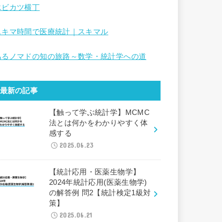
エビカツ横丁
スキマ時間で医療統計｜スキマル
あるノマドの知の旅路～数学・統計学への道
最新の記事
【触って学ぶ統計学】MCMC
法とは何かをわかりやすく体
感する
2025.06.23
【統計応用・医薬生物学】
2024年統計応用(医薬生物学)
の解答例 問2【統計検定1級対
策】
2025.06.21