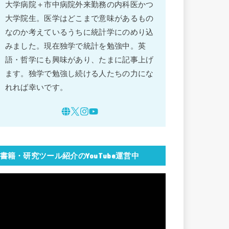
大学病院＋市中病院外来勤務の内科医かつ
大学院生。医学はどこまで意味があるもの
なのか考えているうちに統計学にのめり込
みました。現在独学で統計を勉強中。英
語・哲学にも興味があり、たまに記事上げ
ます。独学で勉強し続ける人たちの力にな
れれば幸いです。
書籍・研究ツール紹介のYouTube運営中
動
画
プ
レ