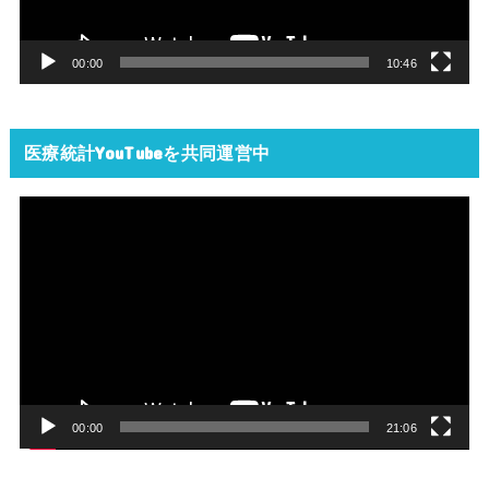
ヤ
ー
00:00
10:46
医療統計YouTubeを共同運営中
動
画
プ
レ
ー
ヤ
ー
00:00
21:06