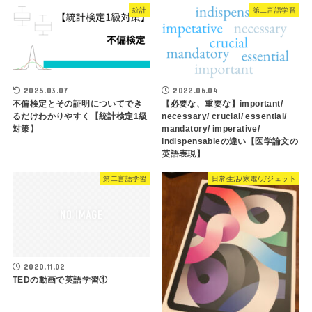
統計
第二言語学習
2025.03.07
2022.06.04
不偏検定とその証明についてでき
【必要な、重要な】important/
るだけわかりやすく【統計検定1級
necessary/ crucial/ essential/
対策】
mandatory/ imperative/
indispensableの違い【医学論文の
英語表現】
第二言語学習
日常生活/家電/ガジェット
2020.11.02
TEDの動画で英語学習①