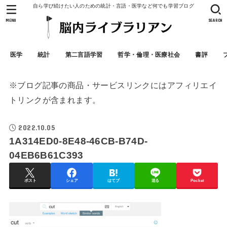
自ら学び続けたい人のための統計・言語・医学など何でも学習ブログ
MENU
SEARCH
医学
統計
第二言語学習
哲学・倫理・医療社会
書評
※ブログ記事の商品・サービスリンクにはアフィリエイ
トリンクが含まれます。
2022.10.05
1A314ED0-8E48-46CB-B74D-
04EB6B61C393
ポスト
シェア
はてブ
送る
Pocket