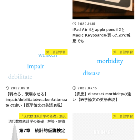
2020.11.15
iPad Air 4とapple pencil 2と
Magic Keyboardを買ったので感
想でも
第二言語学習
第二言語学習
2022.05.11
2022.04.15
【弱める、衰弱させる】
【疾患】disease/ morbidityの違
impair/debilitate/weaken/attenua
い【医学論文の英語表現】
te の違い【医学論文の英語表現】
『現代数理統計学の基礎』解説
第二言語学習