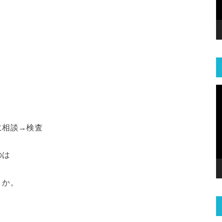
に相談→検査
のは
うか。