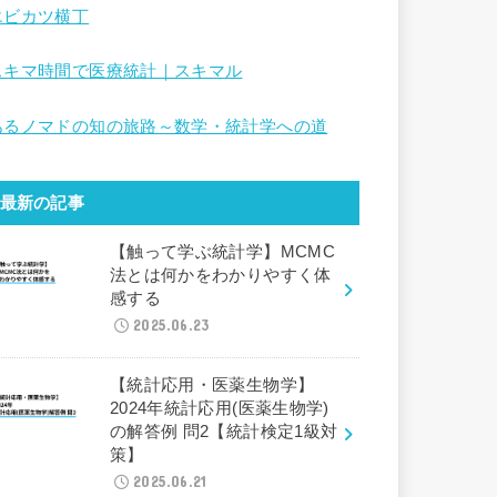
エビカツ横丁
スキマ時間で医療統計｜スキマル
あるノマドの知の旅路～数学・統計学への道
最新の記事
【触って学ぶ統計学】MCMC
法とは何かをわかりやすく体
感する
2025.06.23
【統計応用・医薬生物学】
2024年統計応用(医薬生物学)
の解答例 問2【統計検定1級対
策】
2025.06.21