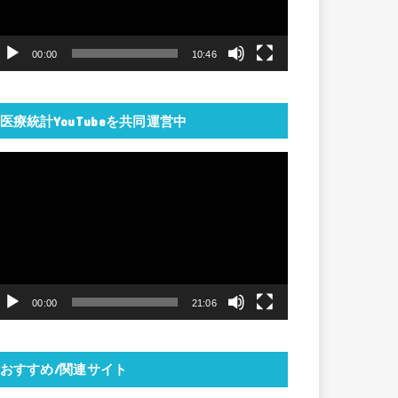
ー
ヤ
00:00
10:46
ー
医療統計YouTubeを共同運営中
動
画
プ
レ
ー
ヤ
00:00
21:06
ー
おすすめ/関連サイト