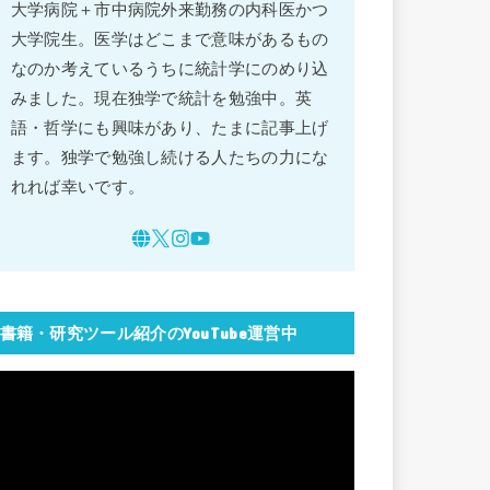
大学病院＋市中病院外来勤務の内科医かつ
大学院生。医学はどこまで意味があるもの
なのか考えているうちに統計学にのめり込
みました。現在独学で統計を勉強中。英
語・哲学にも興味があり、たまに記事上げ
ます。独学で勉強し続ける人たちの力にな
れれば幸いです。
書籍・研究ツール紹介のYouTube運営中
動
画
プ
レ