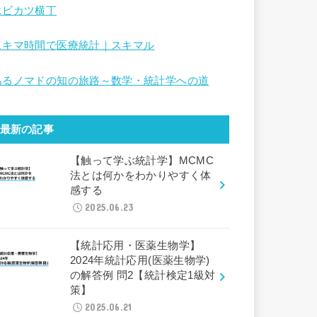
エビカツ横丁
スキマ時間で医療統計｜スキマル
あるノマドの知の旅路～数学・統計学への道
最新の記事
【触って学ぶ統計学】MCMC
法とは何かをわかりやすく体
感する
2025.06.23
【統計応用・医薬生物学】
2024年統計応用(医薬生物学)
の解答例 問2【統計検定1級対
策】
2025.06.21