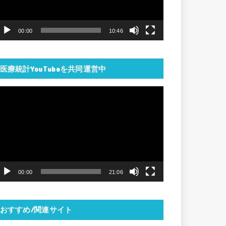
ー
ヤ
00:00
10:46
ー
医療統計YouTubeを共同運営中
動
画
プ
レ
ー
ヤ
00:00
21:06
ー
おすすめ/関連サイト