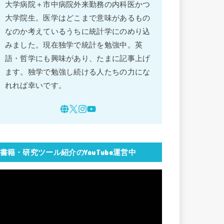
大学病院＋市中病院外来勤務の内科医かつ
大学院生。医学はどこまで意味があるもの
なのか考えているうちに統計学にのめり込
みました。現在独学で統計を勉強中。英
語・哲学にも興味があり、たまに記事上げ
ます。独学で勉強し続ける人たちの力にな
れれば幸いです。
書籍・研究ツール紹介のYouTube運営中
動
画
プ
レ