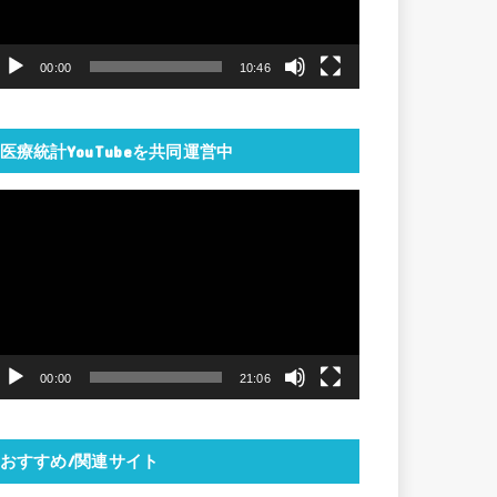
ー
ヤ
00:00
10:46
ー
医療統計YouTubeを共同運営中
動
画
プ
レ
ー
ヤ
00:00
21:06
ー
おすすめ/関連サイト