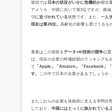
冒頭では
日本の状況がいかに危機的か
相当
アメリカ、中国に次いで第3位ですが、曲
ツに近づかれている
状態です。また、
一人
現在は第26位。
高齢化の影響も受けうるも
著者はこの現状を
データ×AI技術の競争に
ば、現在の企業の時価総額のランキングを
て
「Apple」「Amazon」「Faceb
す。
この中で日本の企業があるでしょうか
またこれらの企業を技術的に支える学問分
しており、
中国にはとっくに抜かれている