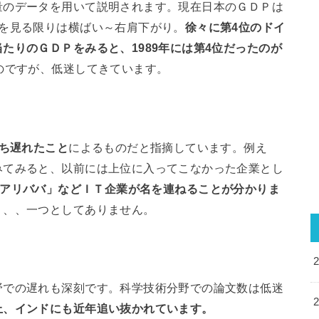
量のデータを用いて説明されます。現在日本のＧＤＰは
線を見る限りは横ばい～右肩下がり。
徐々に第4位のドイ
当たりのＧＤＰをみると、1989年には第4位だったのが
のですが、低迷してきています。
立ち遅れたこと
によるものだと指摘しています。例え
みてみると、以前には上位に入ってこなかった企業とし
ook」「アリババ」などＩＴ企業が名を連ねることが分かりま
、、、一つとしてありません。
野での遅れも深刻です。科学技術分野での論文数は低迷
上、インドにも近年追い抜かれています。