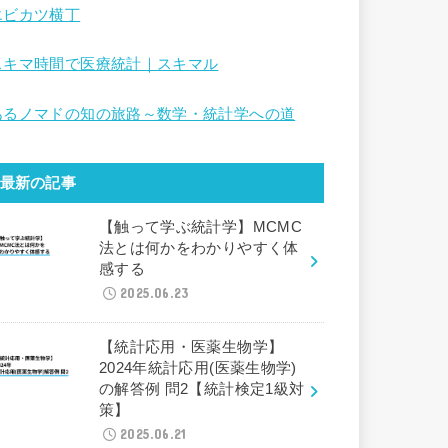
エビカツ横丁
スキマ時間で医療統計｜スキマル
あるノマドの知の旅路～数学・統計学への道
最新の記事
【触って学ぶ統計学】MCMC
法とは何かをわかりやすく体
感する
2025.06.23
【統計応用・医薬生物学】
2024年統計応用(医薬生物学)
の解答例 問2【統計検定1級対
策】
2025.06.21