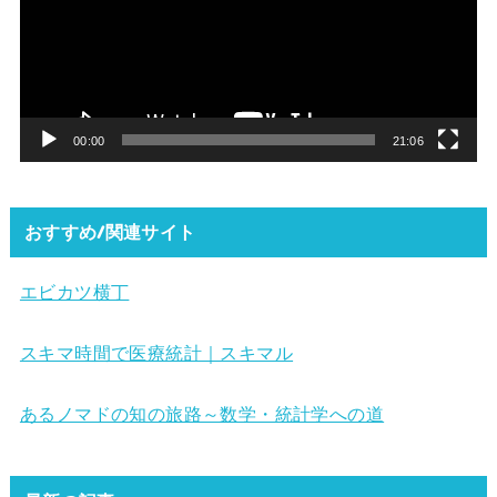
レ
ー
ヤ
ー
00:00
21:06
おすすめ/関連サイト
エビカツ横丁
スキマ時間で医療統計｜スキマル
あるノマドの知の旅路～数学・統計学への道