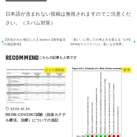
日本語が含まれない投稿は無視されますのでご注意くだ
さい。（スパム対策）
【区別された/独立した】distinct【医学論文
「老い」に対しての考え方を変える『LIFE
の英語表現】
SPAN(ライフスパン)：老いなき世界』
RECOMMEND
ひとり抄読会
医学
2022.03.25
REGN-COV2067試験（抗体カクテ
ル療法、治療）についての追記