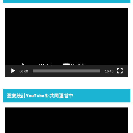
動
画
プ
レ
ー
ヤ
ー
00:00
10:46
医療統計YouTubeを共同運営中
動
画
プ