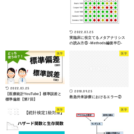
2022.03.25
実臨床に役立てるメタアナリシス
の読み方⑤ -Methods編後半①-
医学
医学
2022.03.25
2018.09.25
【医療統計YouTube】標準誤差と
救急外来診療におけるエラー②
標準偏差【第7回】
医学
医学