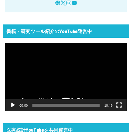
書籍・研究ツール紹介のYouTube運営中
動
画
プ
レ
ー
ヤ
ー
00:00
10:46
医療統計YouTubeを共同運営中