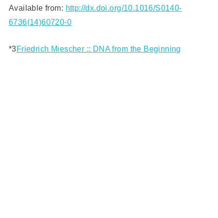
Available from:
http://dx.doi.org/10.1016/S0140-
6736(14)60720-0
*3
Friedrich Miescher :: DNA from the Beginning