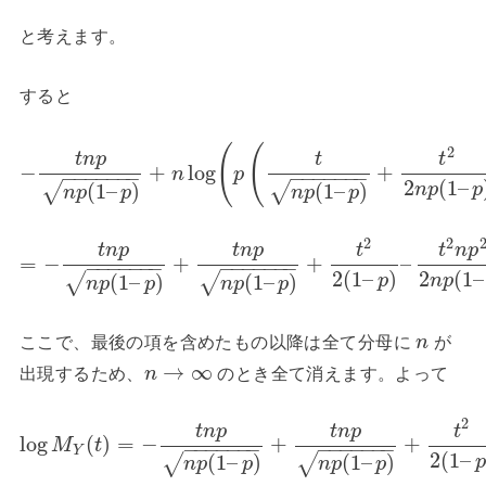
と考えます。
すると
(
(
2
t
n
p
t
t
−
+
log
+
n
p
−
−
−
−
−
−
−
−
−
−
−
−
−
−
2
(
1
–
(
1
–
)
(
1
–
)
√
√
n
p
p
n
p
p
n
p
p
2
2
t
n
p
t
n
p
t
t
n
p
=
−
+
+
–
−
−
−
−
−
−
−
−
−
−
−
−
−
−
2
(
1
–
)
2
(
1
–
(
1
–
)
(
1
–
)
√
√
p
n
p
n
p
p
n
p
p
ここで、最後の項を含めたもの以降は全て分母に
が
n
→
∞
出現するため、
のとき全て消えます。よって
n
2
t
n
p
t
n
p
t
log
(
)
=
−
+
+
M
t
−
−
−
−
−
−
−
−
−
−
−
−
−
−
Y
2
(
1
–
(
1
–
)
(
1
–
)
√
√
p
n
p
p
n
p
p