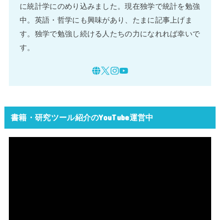
に統計学にのめり込みました。現在独学で統計を勉強
中。英語・哲学にも興味があり、たまに記事上げま
す。独学で勉強し続ける人たちの力になれれば幸いで
す。
書籍・研究ツール紹介のYouTube運営中
動
画
プ
レ
ー
ヤ