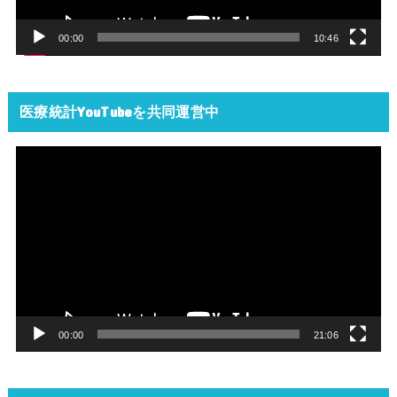
ー
00:00
10:46
医療統計YouTubeを共同運営中
動
画
プ
レ
ー
ヤ
ー
00:00
21:06