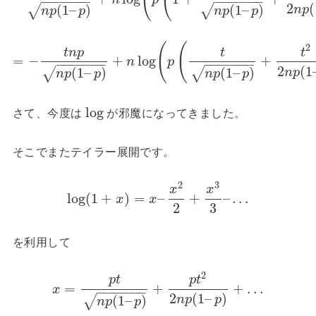
−
−
−
−
−
−
−
−
−
−
−
−
−
−
2
(
(
1
–
)
(
1
–
)
√
√
n
p
n
p
p
n
p
p
(
(
2
t
n
p
t
t
=
−
+
log
+
n
p
−
−
−
−
−
−
−
−
−
−
−
−
−
−
2
(
1
(
1
–
)
(
1
–
)
√
√
n
p
n
p
p
n
p
p
log
さて、今度は
が邪魔になってきました。
そこでまたテイラー展開です。
2
3
x
x
log
(
1
+
)
=
–
+
–
…
x
x
2
3
を利用して
2
p
t
p
t
=
+
+
…
x
−
−
−
−
−
−
−
2
(
1
–
)
(
1
–
)
√
n
p
p
n
p
p