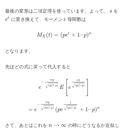
最後の変形は二項定理を使っています。よって、
を
s
t
に置き換えて、モーメント母関数は
e
t
n
(
)
=
(
+
1
–
)
M
t
p
e
p
X
となります。
先ほどの式に戻って代入すると
t
n
p
[
]
t
X
−
√
√
(
1
–
)
(
1
–
)
n
p
p
n
p
p
e
E
e
t
n
p
t
−
√
√
n
(
1
–
)
(
1
–
)
=
(
+
1
–
)
n
p
p
n
p
p
e
p
e
p
→
∞
さて、あとはこれを
の時にどうなるか近似し
n