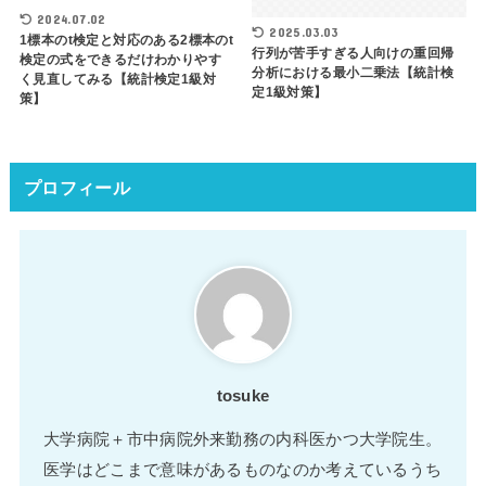
2024.07.02
2025.03.03
1標本のt検定と対応のある2標本のt
行列が苦手すぎる人向けの重回帰
検定の式をできるだけわかりやす
分析における最小二乗法【統計検
く見直してみる【統計検定1級対
定1級対策】
策】
プロフィール
tosuke
大学病院＋市中病院外来勤務の内科医かつ大学院生。
医学はどこまで意味があるものなのか考えているうち