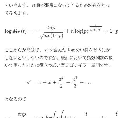
ていきます。
乗が邪魔になってくるため対数をとっ
n
て考えます。
t
t
n
p
√
(
1
–
)
log
(
)
=
−
+
log
(
+
1
–
n
p
p
M
t
n
p
e
−
−
−
−
−
−
−
Y
(
1
–
)
√
n
p
p
log
ここからが問題で、
を含んだ
の中身をどうにか
n
しないといけないのですが、統計において指数関数の扱
いで困ったときに役立つ式と言えばテイラー展開です。
2
3
x
x
x
=
1
+
+
+
+
…
e
x
2
3
となるので
(
(
t
n
p
t
t
−
+
log
1
+
+
n
p