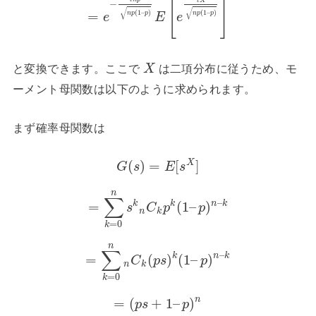
[
]
t
X
−
√
√
(
1
–
)
(
1
–
)
=
n
p
p
n
p
p
e
E
e
と変換できます。ここで
は二項分布に従うため、モ
X
ーメント母関数は以下のように求められます。
まず確率母関数は
X
(
)
=
[
]
G
s
E
s
n
∑
–
k
k
n
k
=
(
1
–
)
s
C
p
p
n
k
=
0
k
n
∑
–
k
n
k
=
(
)
(
1
–
)
C
p
s
p
n
k
=
0
k
n
=
(
+
1
–
)
p
s
p