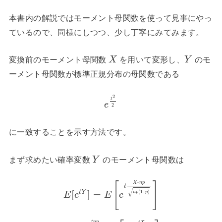
本書内の解説ではモーメント母関数を使って見事にやっ
ているので、同様にしつつ、少し丁寧にみてみます。
変換前のモーメント母関数
を用いて変形し、
のモ
X
Y
ーメント母関数が標準正規分布の母関数である
2
t
e
2
に一致することを示す方法です。
まず求めたい確率変数
のモーメント母関数は
Y
–
X
n
p
[
]
t
√
t
Y
(
1
–
)
[
]
=
n
p
p
E
e
E
e
t
n
p