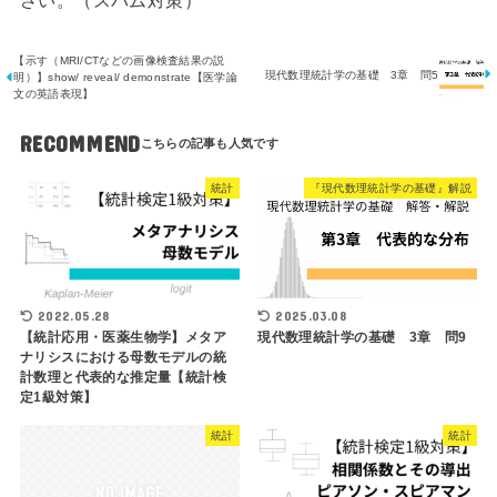
さい。（スパム対策）
【示す（MRI/CTなどの画像検査結果の説
現代数理統計学の基礎 3章 問5
明）】show/ reveal/ demonstrate【医学論
文の英語表現】
RECOMMEND
統計
『現代数理統計学の基礎』解説
2025.03.08
2022.05.28
現代数理統計学の基礎 3章 問9
【統計応用・医薬生物学】メタア
ナリシスにおける母数モデルの統
計数理と代表的な推定量【統計検
定1級対策】
統計
統計