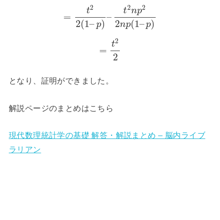
2
2
2
t
t
n
p
=
–
2
(
1
–
)
2
(
1
–
)
p
n
p
p
2
t
=
2
となり、証明ができました。
解説ページのまとめはこちら
現代数理統計学の基礎 解答・解説まとめ – 脳内ライブ
ラリアン