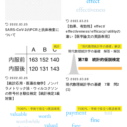
2023.03.25
2022.03.25
【効果、有効性】effect/
SARS-CoV-2のPCRと抗体検査に
effectiveness/ efficacy/ utilityの
ついて
違い【医学論文の英語表現】
統計
『現代数理統計学の基礎』解説
2022.03.25
2025.03.08
【統計応用・医薬生物学】ノンパ
現代数理統計学の基礎 7章 問2
ラメトリック法・ウィルコクソン
(1)
の符号付き順位検定【統計検定1級
対策】
TOEFL・学術で役立つ英語表現
TOEFL・学術で役立つ英語表現