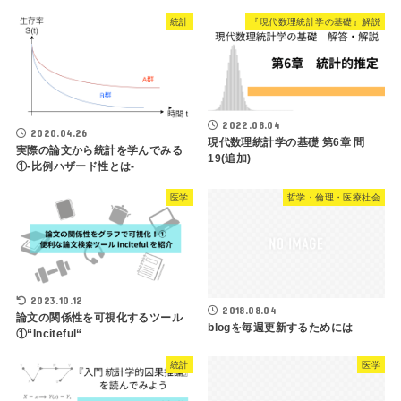
統計
『現代数理統計学の基礎』解説
2022.08.04
2020.04.26
現代数理統計学の基礎 第6章 問
実際の論文から統計を学んでみる
19(追加)
①-比例ハザード性とは-
医学
哲学・倫理・医療社会
2023.10.12
2018.08.04
論文の関係性を可視化するツール
blogを毎週更新するためには
①“Inciteful“
統計
医学