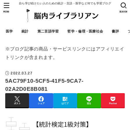
自ら学び続けたい人のための統計・言語・医学など何でも学習ブログ
MENU
SEARCH
医学
統計
第二言語学習
哲学・倫理・医療社会
書評
※ブログ記事の商品・サービスリンクにはアフィリエイ
トリンクが含まれます。
2022.03.27
5AC79F10-5CF5-41F5-9CA7-
02A2D0E8B081
ポスト
シェア
はてブ
送る
Pocket