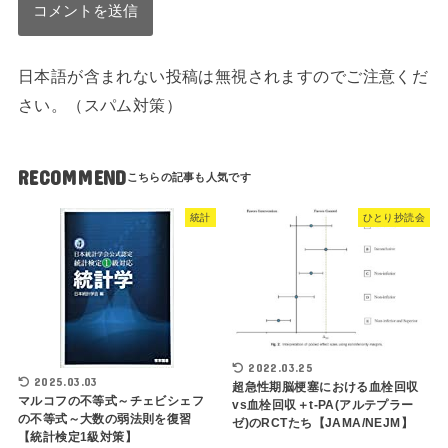
日本語が含まれない投稿は無視されますのでご注意くだ
さい。（スパム対策）
RECOMMEND
統計
ひとり抄読会
2022.03.25
2025.03.03
超急性期脳梗塞における血栓回収
マルコフの不等式～チェビシェフ
vs血栓回収＋t-PA(アルテプラー
の不等式～大数の弱法則を復習
ゼ)のRCTたち【JAMA/NEJM】
【統計検定1級対策】