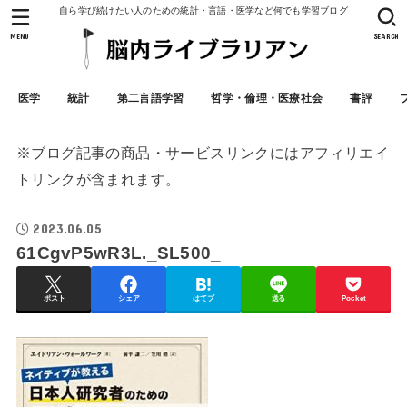
自ら学び続けたい人のための統計・言語・医学など何でも学習ブログ
MENU
SEARCH
医学
統計
第二言語学習
哲学・倫理・医療社会
書評
※ブログ記事の商品・サービスリンクにはアフィリエイ
トリンクが含まれます。
2023.06.05
61CgvP5wR3L._SL500_
ポスト
シェア
はてブ
送る
Pocket