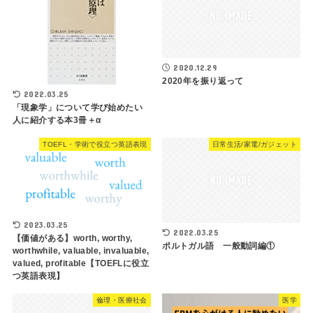
2020.12.29
2020年を振り返って
2022.03.25
「現象学」について学び始めたい
人に紹介する本3冊＋α
TOEFL・学術で役立つ英語表現
日常生活/家電/ガジェット
2023.03.25
2022.03.25
【価値がある】worth, worthy,
ポルトガル語 一般動詞編①
worthwhile, valuable, invaluable,
valued, profitable【TOEFLに役立
つ英語表現】
倫理・医療社会
医学