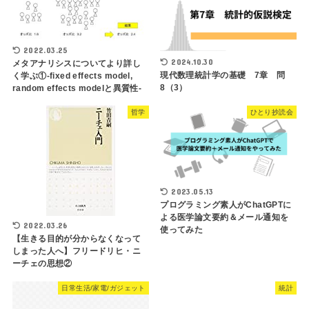
2022.03.25
2024.10.30
メタアナリシスについてより詳し
現代数理統計学の基礎 7章 問
く学ぶ①-fixed effects model,
8（3）
random effects modelと異質性-
哲学
ひとり抄読会
2023.05.13
プログラミング素人がChatGPTに
よる医学論文要約＆メール通知を
2022.03.26
使ってみた
【生きる目的が分からなくなって
しまった人へ】フリードリヒ・ニ
ーチェの思想②
日常生活/家電/ガジェット
統計