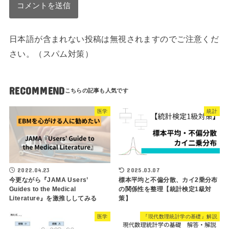
日本語が含まれない投稿は無視されますのでご注意くだ
さい。（スパム対策）
RECOMMEND
医学
統計
2022.04.23
2025.03.07
今更ながら『JAMA Users’
標本平均と不偏分散、カイ2乗分布
Guides to the Medical
の関係性を整理【統計検定1級対
Literature』を激推ししてみる
策】
医学
『現代数理統計学の基礎』解説