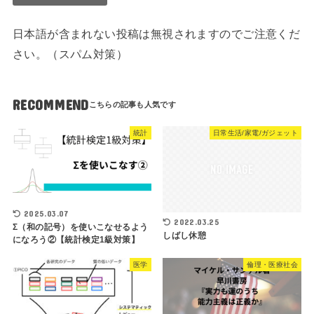
日本語が含まれない投稿は無視されますのでご注意くだ
さい。（スパム対策）
RECOMMEND
統計
日常生活/家電/ガジェット
2025.03.07
2022.03.25
Σ（和の記号）を使いこなせるよう
しばし休憩
になろう②【統計検定1級対策】
医学
倫理・医療社会