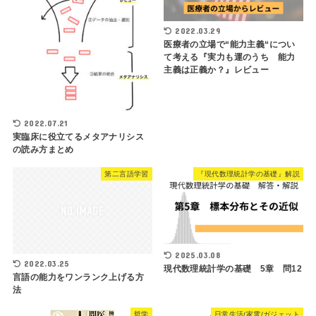
2022.03.29
医療者の立場で“能力主義“につい
て考える『実力も運のうち 能力
主義は正義か？』レビュー
2022.07.21
実臨床に役立てるメタアナリシス
の読み方まとめ
第二言語学習
『現代数理統計学の基礎』解説
2025.03.08
2022.03.25
現代数理統計学の基礎 5章 問12
言語の能力をワンランク上げる方
法
哲学
日常生活/家電/ガジェット