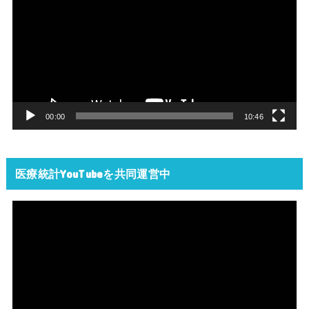
画
プ
レ
ー
ヤ
ー
00:00
10:46
医療統計YouTubeを共同運営中
動
画
プ
レ
ー