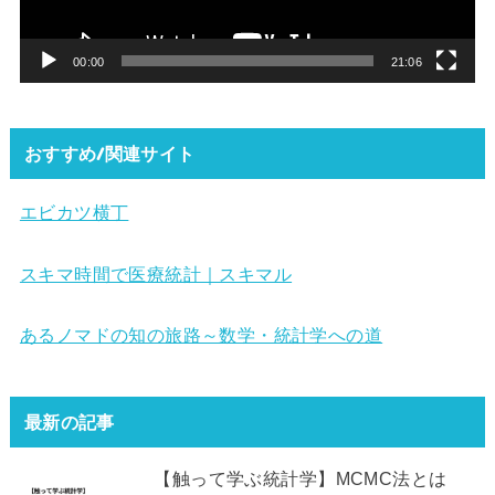
ヤ
ー
00:00
21:06
おすすめ/関連サイト
エビカツ横丁
スキマ時間で医療統計｜スキマル
あるノマドの知の旅路～数学・統計学への道
最新の記事
【触って学ぶ統計学】MCMC法とは