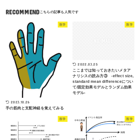
RECOMMEND
医学
医学
2022.03.25
ここまでは知っておきたいメタア
ナリシスの読み方③ -effect size,
standard mean differenceについ
て/固定効果モデルとランダム効果
モデル-
2023.10.26
手の筋肉と支配神経を覚えてみる
医学
医学