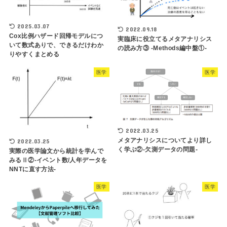
2025.03.07
2022.09.18
Cox比例ハザード回帰モデルにつ
実臨床に役立てるメタアナリシス
いて数式ありで、できるだけわか
の読み方③ -Methods編中盤①-
りやすくまとめる
医学
医学
2022.03.25
メタアナリシスについてより詳し
2022.03.25
く学ぶ②-欠測データの問題-
実際の医学論文から統計を学んで
みるⅡ②-イベント数/人年データを
NNTに直す方法-
医学
医学