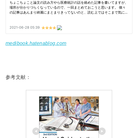
medibook.hatenablog.com
参考文献：