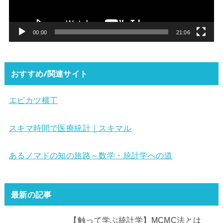
ヤ
ー
00:00
21:06
おすすめ/関連サイト
エビカツ横丁
スキマ時間で医療統計｜スキマル
あるノマドの知の旅路～数学・統計学への道
最新の記事
【触って学ぶ統計学】MCMC法とは