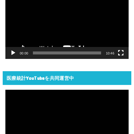
画
プ
レ
ー
ヤ
ー
00:00
10:46
医療統計YouTubeを共同運営中
動
画
プ
レ
ー