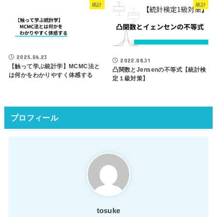
統計
統計
2025.06.23
2022.08.31
【触って学ぶ統計学】MCMC法と
凸関数とJensenの不等式【統計検
は何かをわかりやすく体感する
定１級対策】
プロフィール
tosuke