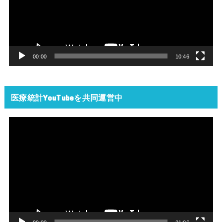
レ
ー
ヤ
ー
00:00
10:46
医療統計YouTubeを共同運営中
動
画
プ
レ
ー
ヤ
ー