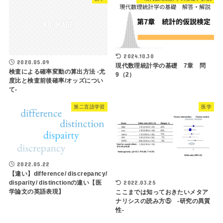
2024.10.30
2020.05.09
現代数理統計学の基礎 7章 問
検査による確率変動の算出方法 -尤
9（2）
度比と検査前後確率/オッズについ
て-
第二言語学習
医学
2022.05.22
【違い】difference/ discrepancy/
disparity/ distinctionの違い【医
2022.03.25
学論文の英語表現】
ここまでは知っておきたいメタア
ナリシスの読み方⑤ -研究の異質
性-