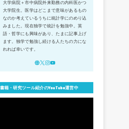
大学病院＋市中病院外来勤務の内科医かつ
大学院生。医学はどこまで意味があるもの
なのか考えているうちに統計学にのめり込
みました。現在独学で統計を勉強中。英
語・哲学にも興味があり、たまに記事上げ
ます。独学で勉強し続ける人たちの力にな
れれば幸いです。
書籍・研究ツール紹介のYouTube運営中
動
画
プ
レ