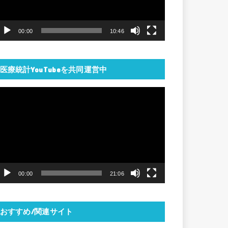
ー
ヤ
00:00
10:46
ー
医療統計YouTubeを共同運営中
動
画
プ
レ
ー
ヤ
00:00
21:06
ー
おすすめ/関連サイト