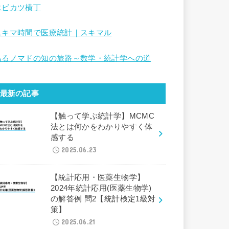
エビカツ横丁
スキマ時間で医療統計｜スキマル
あるノマドの知の旅路～数学・統計学への道
最新の記事
【触って学ぶ統計学】MCMC
法とは何かをわかりやすく体
感する
2025.06.23
【統計応用・医薬生物学】
2024年統計応用(医薬生物学)
の解答例 問2【統計検定1級対
策】
2025.06.21