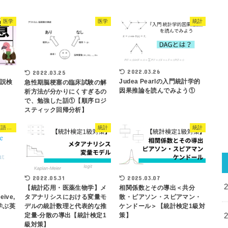
医学
医学
統計
2022.03.26
2022.03.25
Judea Pearlの入門統計学的
仮説検
急性期脳梗塞の臨床試験の解
因果推論を読んでみよう①
析方法が分かりにくすぎるの
で、勉強した話①【順序ロジ
スティック回帰分析】
TOEFL・学術で役立つ英語表現
統計
統計
2022.05.31
2025.03.07
【統計応用・医薬生物学】メ
相関係数とその導出＜共分
eive,
タアナリシスにおける変量モ
散・ピアソン・スピアマン・
ら学ぶ英
デルの統計数理と代表的な推
ケンドール＞【統計検定1級対
定量-分散の導出【統計検定1
策】
級対策】