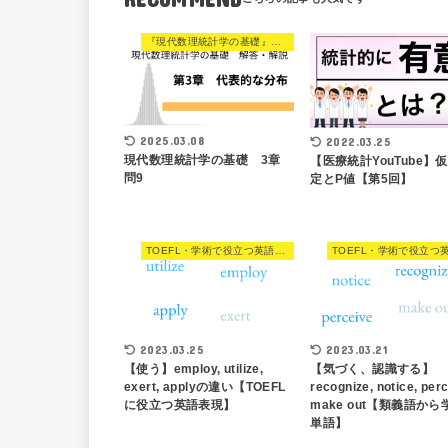
『現代数理統計学の基礎』解説
2025.03.08
2022.03.25
現代数理統計学の基礎 3章
【医療統計YouTube】
問9
定とP値【第5回】
TOEFL・学術で役立つ英語表現
2023.03.25
2023.03.21
【使う】employ, utilize,
【気づく、認識する】
exert, applyの違い【TOEFL
recognize, notice, perc
に役立つ英語表現】
make out【類義語か
単語】