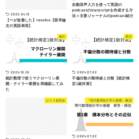
自動音声入力を使って英語の
podcastのtranscriptを作成する方
2022.04.15
法＋主要ジャーナルのpodcast紹介
【〜が改善した】resolve【医学論
文の英語表現】
統計
統計
2024.10.30
2024.07.02
統計数理で使うマクローリン展
不偏分散の期待値と分散【統計検
開・テイラー展開を再確認してみ
定1級対策】
た
ひとり抄読会
『現代数理統計学の基礎』解説
2024.07.02