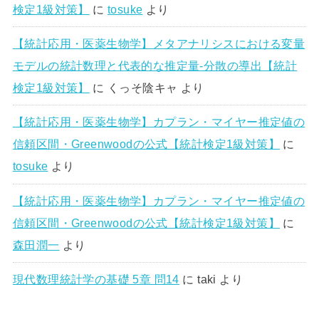
検定1級対策】
に
tosuke
より
【統計応用・医薬生物学】メタアナリシスにおける変量
モデルの統計数理と代表的な推定量-分散の導出【統計
検定1級対策】
に
くっそ陰キャ
より
【統計応用・医薬生物学】カプラン・マイヤー推定値の
信頼区間・Greenwoodの公式【統計検定1級対策】
に
tosuke
より
【統計応用・医薬生物学】カプラン・マイヤー推定値の
信頼区間・Greenwoodの公式【統計検定1級対策】
に
森田潤一
より
現代数理統計学の基礎 5章 問14
に
taki
より