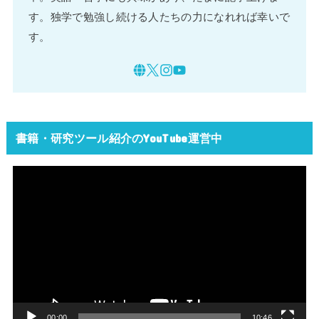
す。独学で勉強し続ける人たちの力になれれば幸いで
す。
書籍・研究ツール紹介のYouTube運営中
動
画
プ
レ
ー
ヤ
ー
00:00
10:46