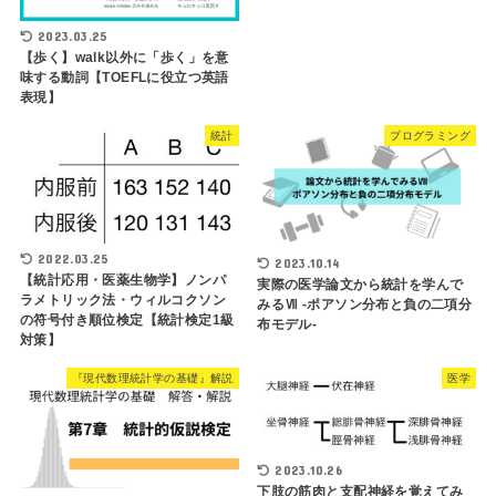
2023.03.25
【歩く】walk以外に「歩く」を意
味する動詞【TOEFLに役立つ英語
表現】
統計
プログラミング
2022.03.25
2023.10.14
【統計応用・医薬生物学】ノンパ
実際の医学論文から統計を学んで
ラメトリック法・ウィルコクソン
みるⅦ -ポアソン分布と負の二項分
の符号付き順位検定【統計検定1級
布モデル-
対策】
『現代数理統計学の基礎』解説
医学
2023.10.26
下肢の筋肉と支配神経を覚えてみ