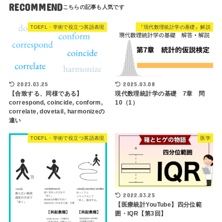
RECOMMEND
TOEFL・学術で役立つ英語表現
『現代数理統計学の基礎』解説
2023.03.25
2025.03.08
【合致する、同様である】
現代数理統計学の基礎 7章 問
correspond, coincide, conform,
10（1）
correlate, dovetail, harmonizeの
違い
TOEFL・学術で役立つ英語表現
医学
2022.03.25
【医療統計YouTube】四分位範
囲・IQR【第3回】