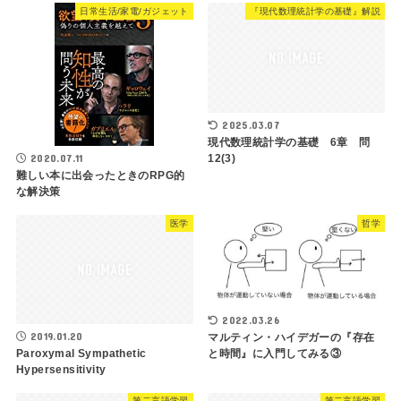
日常生活/家電/ガジェット
『現代数理統計学の基礎』解説
2025.03.07
現代数理統計学の基礎 6章 問
12(3)
2020.07.11
難しい本に出会ったときのRPG的
な解決策
医学
哲学
2022.03.26
2019.01.20
マルティン・ハイデガーの『存在
と時間』に入門してみる③
Paroxymal Sympathetic
Hypersensitivity
第二言語学習
第二言語学習