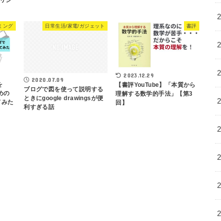
ミング
日常生活/家電/ガジェット
書評
2023.12.29
2020.07.09
を
【書評YouTube】「本質から
ブログで図を使って説明する
ための
理解する数学的手法」【第3
ときにgoogle drawingsが便
てみた
回】
利すぎる話