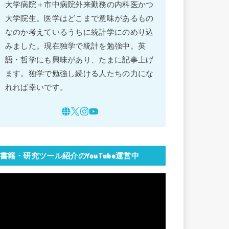
大学病院＋市中病院外来勤務の内科医かつ
大学院生。医学はどこまで意味があるもの
なのか考えているうちに統計学にのめり込
みました。現在独学で統計を勉強中。英
語・哲学にも興味があり、たまに記事上げ
ます。独学で勉強し続ける人たちの力にな
れれば幸いです。
書籍・研究ツール紹介のYouTube運営中
動
画
プ
レ