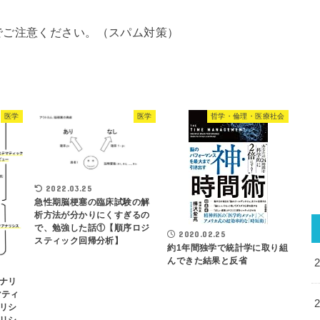
でご注意ください。（スパム対策）
医学
医学
哲学・倫理・医療社会
2022.03.25
急性期脳梗塞の臨床試験の解
析方法が分かりにくすぎるの
で、勉強した話①【順序ロジ
2020.02.25
スティック回帰分析】
約1年間独学で統計学に取り組
んできた結果と反省
ナリ
マティ
リシ
リシ