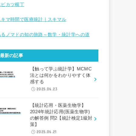
エビカツ横丁
スキマ時間で医療統計｜スキマル
あるノマドの知の旅路～数学・統計学への道
最新の記事
【触って学ぶ統計学】MCMC
法とは何かをわかりやすく体
感する
2025.06.23
【統計応用・医薬生物学】
2024年統計応用(医薬生物学)
の解答例 問2【統計検定1級対
策】
2025.06.21