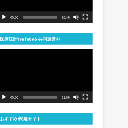
ー
ヤ
00:00
10:46
ー
医療統計YouTubeを共同運営中
動
画
プ
レ
ー
ヤ
00:00
21:06
ー
おすすめ/関連サイト